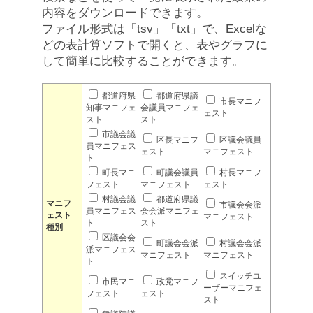
内容をダウンロードできます。
ファイル形式は「tsv」「txt」で、Excelな
どの表計算ソフトで開くと、表やグラフに
して簡単に比較することができます。
都道府県
都道府県議
市長マニフ
知事マニフェ
会議員マニフェ
ェスト
スト
スト
市議会議
区長マニフ
区議会議員
員マニフェス
ェスト
マニフェスト
ト
町長マニ
町議会議員
村長マニフ
フェスト
マニフェスト
ェスト
村議会議
都道府県議
マニフ
市議会会派
員マニフェス
会会派マニフェ
ェスト
マニフェスト
ト
スト
種別
区議会会
町議会会派
村議会会派
派マニフェス
マニフェスト
マニフェスト
ト
スイッチユ
市民マニ
政党マニフ
ーザーマニフェ
フェスト
ェスト
スト