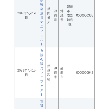
県
議
那覇
会
當
沖
沖
市・
2016年5月19
議
間
縄
縄
南部
0000000385
日
員
盛
県
県
離島
マ
夫
区
ニ
フ
ェ
ス
ト
市
議
会
議
當
員
沖
那
2021年7月15
銘
マ
縄
覇
0000000942
日
和
ニ
県
市
樹
フ
ェ
ス
ト
市
議