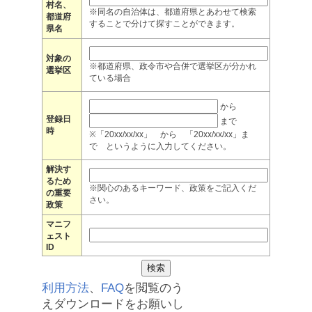
村名、
※同名の自治体は、都道府県とあわせて検索
都道府
することで分けて探すことができます。
県名
対象の
※都道府県、政令市や合併で選挙区が分かれ
選挙区
ている場合
から
登録日
まで
時
※「20xx/xx/xx」 から 「20xx/xx/xx」ま
で というように入力してください。
解決す
るため
※関心のあるキーワード、政策をご記入くだ
の重要
さい。
政策
マニフ
ェスト
ID
利用方法
、
FAQ
を閲覧のう
えダウンロードをお願いし