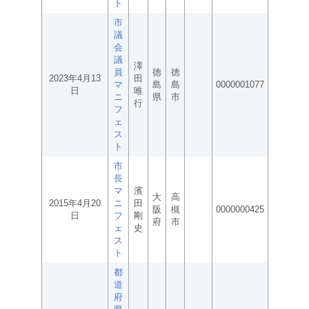
ト
市
議
会
議
澤
員
徳
徳
2023年4月13
田
マ
島
島
0000001077
日
唯
ニ
県
市
行
フ
ェ
ス
ト
市
長
マ
濱
大
高
2015年4月20
ニ
田
阪
槻
0000000425
日
フ
剛
府
市
ェ
史
ス
ト
都
道
府