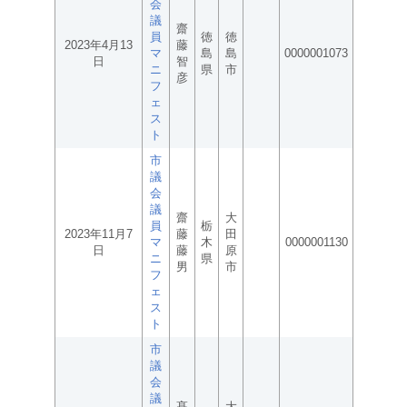
会
議
齋
員
徳
徳
2023年4月13
藤
マ
島
島
0000001073
日
智
ニ
県
市
彦
フ
ェ
ス
ト
市
議
会
議
齋
大
員
栃
2023年11月7
藤
田
マ
木
0000001130
日
藤
原
ニ
県
男
市
フ
ェ
ス
ト
市
議
会
議
髙
大