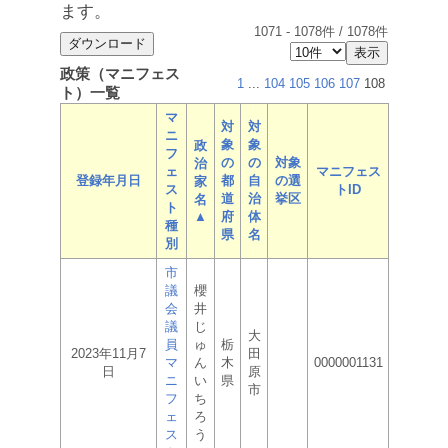
ます。
1071
-
1078
件 /
1078
件
政策（マニフェス
1
...
104
105
106
107
108
ト）一覧
マ
対
対
ニ
象
象
政
フ
の
の
対象
治
ェ
マニフェス
登録年月日
都
自
の選
家
ス
トID
道
治
挙区
名
ト
▲
府
体
種
県
名
別
市
議
櫻
会
井
議
じ
大
員
ゅ
栃
2023年11月7
田
マ
ん
木
0000001131
日
原
ニ
い
県
市
フ
ち
ェ
ろ
ス
う