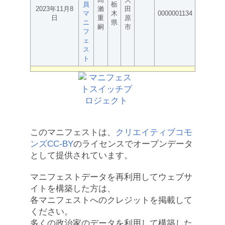
員
栃
2023年11月8
瀨
田
マ
木
0000001134
日
重
原
ニ
県
嗣
市
フ
ェ
ス
ト
このマニフェストは、
クリエイティブコモ
ンズCC-BY
のライセンスでオープンデータ
として提供されています。
マニフェストデータを再利用してウェブサ
イトを構築した方は、
各マニフェストへのクレジットを掲載して
ください。
多くの政治家のデータを利用して構築した