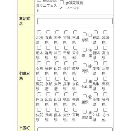
衆議院議
参議院議員
員マニフェス
マニフェスト
ト
政治家
名
山
北海
青森
岩手
宮城
秋田
福島
茨城
形県
道
県
県
県
県
県
県
神
栃木
群馬
埼玉
千葉
東京
新潟
富山
奈川県
県
県
県
県
都
県
県
静
石川
福井
山梨
長野
岐阜
愛知
三重
岡県
都道府
県
県
県
県
県
県
県
県
和
滋賀
京都
大阪
兵庫
奈良
鳥取
島根
歌山県
県
府
府
県
県
県
県
愛
岡山
広島
山口
徳島
香川
高知
福岡
媛県
県
県
県
県
県
県
県
鹿
佐賀
長崎
熊本
大分
宮崎
沖縄
その
児島県
県
県
県
県
県
県
他
市区町