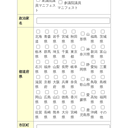
衆議院議
参議院議員
員マニフェス
マニフェスト
ト
政治家
名
山
北海
青森
岩手
宮城
秋田
福島
茨城
形県
道
県
県
県
県
県
県
神
栃木
群馬
埼玉
千葉
東京
新潟
富山
奈川県
県
県
県
県
都
県
県
静
石川
福井
山梨
長野
岐阜
愛知
三重
岡県
都道府
県
県
県
県
県
県
県
県
和
滋賀
京都
大阪
兵庫
奈良
鳥取
島根
歌山県
県
府
府
県
県
県
県
愛
岡山
広島
山口
徳島
香川
高知
福岡
媛県
県
県
県
県
県
県
県
鹿
佐賀
長崎
熊本
大分
宮崎
沖縄
その
児島県
県
県
県
県
県
県
他
市区町