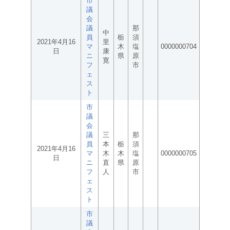
市
議
会
議
那
中
員
栃
須
2021年4月16
里
マ
木
塩
0000000704
日
康
ニ
県
原
寛
フ
市
ェ
ス
ト
市
議
会
議
三
那
員
本
栃
須
2021年4月16
マ
木
木
塩
0000000705
日
ニ
直
県
原
フ
人
市
ェ
ス
ト
市
議