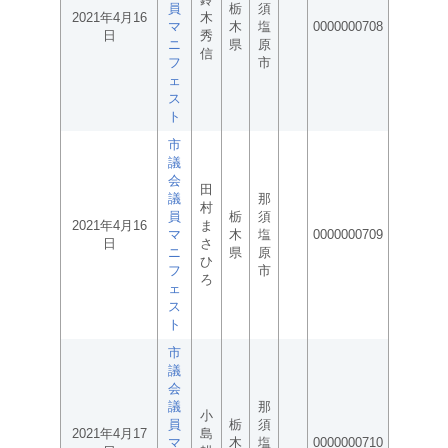
員
栃
須
2021年4月16
木
マ
木
塩
0000000708
日
秀
ニ
県
原
信
フ
市
ェ
ス
ト
市
議
会
田
議
那
村
員
栃
須
2021年4月16
ま
マ
木
塩
0000000709
日
さ
ニ
県
原
ひ
フ
市
ろ
ェ
ス
ト
市
議
会
議
那
小
員
栃
須
2021年4月17
島
マ
木
塩
0000000710