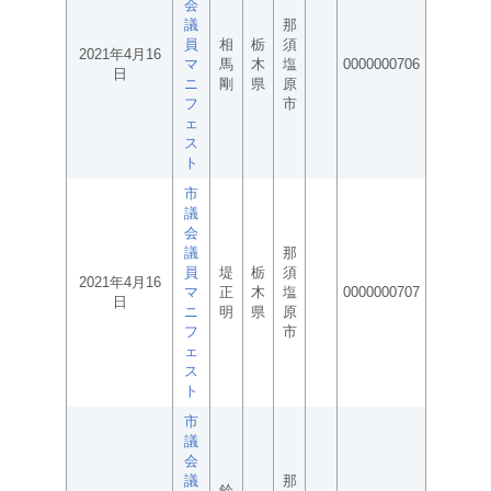
会
議
那
員
相
栃
須
2021年4月16
マ
馬
木
塩
0000000706
日
ニ
剛
県
原
フ
市
ェ
ス
ト
市
議
会
議
那
員
堤
栃
須
2021年4月16
マ
正
木
塩
0000000707
日
ニ
明
県
原
フ
市
ェ
ス
ト
市
議
会
議
那
鈴