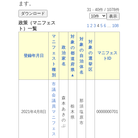
ます。
31
-
40
件 /
1078
件
政策（マニフェス
1
2
3
4
5
6
...
108
ト）一覧
マ
対
対
ニ
対
象
象
フ
政
象
の
の
ェ
治
の
マニフェス
都
登録年月日
自
ス
家
選
トID
道
治
ト
名
挙
府
体
種
区
県
名
別
▲
市
議
会
森
議
那
本
員
栃
須
あ
2021年4月8日
マ
木
塩
0000000701
き
ニ
県
原
の
フ
市
ぶ
ェ
ス