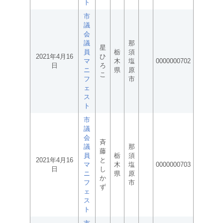
ト
市
議
会
議
那
星
員
栃
須
2021年4月16
ひ
マ
木
塩
0000000702
日
ろ
ニ
県
原
こ
フ
市
ェ
ス
ト
市
議
会
斉
議
那
藤
員
栃
須
2021年4月16
と
マ
木
塩
0000000703
日
し
ニ
県
原
か
フ
市
ず
ェ
ス
ト