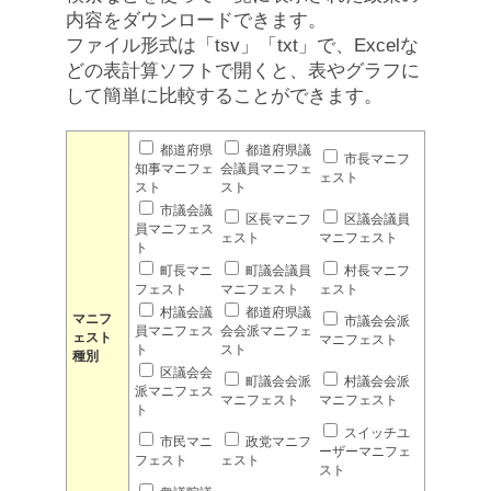
内容をダウンロードできます。
ファイル形式は「tsv」「txt」で、Excelな
どの表計算ソフトで開くと、表やグラフに
して簡単に比較することができます。
都道府県
都道府県議
市長マニフ
知事マニフェ
会議員マニフェ
ェスト
スト
スト
市議会議
区長マニフ
区議会議員
員マニフェス
ェスト
マニフェスト
ト
町長マニ
町議会議員
村長マニフ
フェスト
マニフェスト
ェスト
村議会議
都道府県議
マニフ
市議会会派
員マニフェス
会会派マニフェ
ェスト
マニフェスト
ト
スト
種別
区議会会
町議会会派
村議会会派
派マニフェス
マニフェスト
マニフェスト
ト
スイッチユ
市民マニ
政党マニフ
ーザーマニフェ
フェスト
ェスト
スト