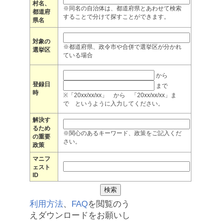
村名、
※同名の自治体は、都道府県とあわせて検索
都道府
することで分けて探すことができます。
県名
対象の
※都道府県、政令市や合併で選挙区が分かれ
選挙区
ている場合
から
登録日
まで
時
※「20xx/xx/xx」 から 「20xx/xx/xx」ま
で というように入力してください。
解決す
るため
※関心のあるキーワード、政策をご記入くだ
の重要
さい。
政策
マニフ
ェスト
ID
利用方法
、
FAQ
を閲覧のう
えダウンロードをお願いし