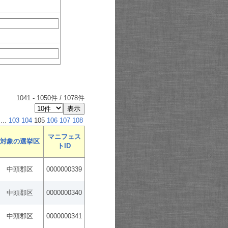
1041
-
1050
件 /
1078
件
...
103
104
105
106
107
108
マニフェス
対象の選挙区
トID
中頭郡区
0000000339
中頭郡区
0000000340
中頭郡区
0000000341