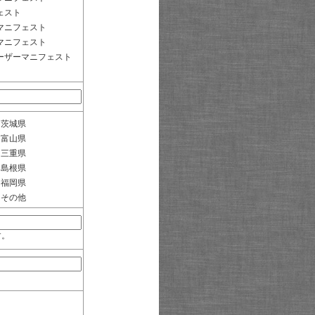
ェスト
マニフェスト
マニフェスト
ーザーマニフェスト
茨城県
富山県
三重県
島根県
福岡県
その他
す。