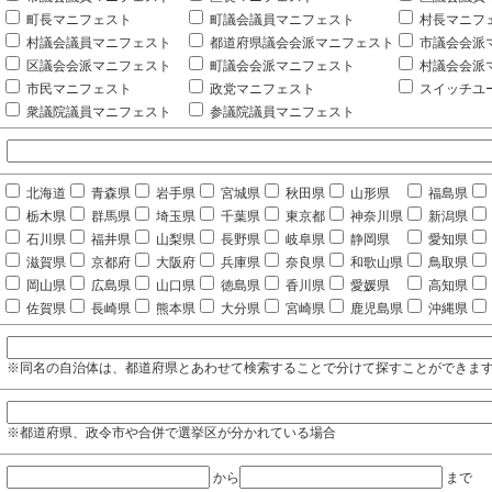
町長マニフェスト
町議会議員マニフェスト
村長マニフ
村議会議員マニフェスト
都道府県議会会派マニフェスト
市議会会派
区議会会派マニフェスト
町議会会派マニフェスト
村議会会派
市民マニフェスト
政党マニフェスト
スイッチユ
衆議院議員マニフェスト
参議院議員マニフェスト
北海道
青森県
岩手県
宮城県
秋田県
山形県
福島県
栃木県
群馬県
埼玉県
千葉県
東京都
神奈川県
新潟県
石川県
福井県
山梨県
長野県
岐阜県
静岡県
愛知県
滋賀県
京都府
大阪府
兵庫県
奈良県
和歌山県
鳥取県
岡山県
広島県
山口県
徳島県
香川県
愛媛県
高知県
佐賀県
長崎県
熊本県
大分県
宮崎県
鹿児島県
沖縄県
※同名の自治体は、都道府県とあわせて検索することで分けて探すことができま
※都道府県、政令市や合併で選挙区が分かれている場合
から
まで