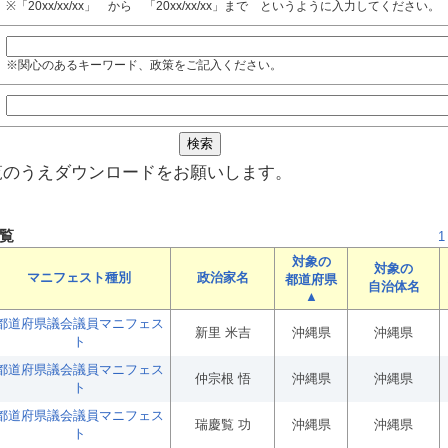
※「20xx/xx/xx」 から 「20xx/xx/xx」まで というように入力してください。
※関心のあるキーワード、政策をご記入ください。
覧のうえダウンロードをお願いします。
覧
1
対象の
対象の
マニフェスト種別
政治家名
都道府県
自治体名
▲
都道府県議会議員マニフェス
新里 米吉
沖縄県
沖縄県
ト
都道府県議会議員マニフェス
仲宗根 悟
沖縄県
沖縄県
ト
都道府県議会議員マニフェス
瑞慶覧 功
沖縄県
沖縄県
ト