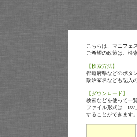
こちらは、マニフェ
ご希望の政策は、検
【検索方法】
都道府県などのボタ
政治家名なども記入
【ダウンロード】
検索などを使って一
ファイル形式は「tsv
することができます