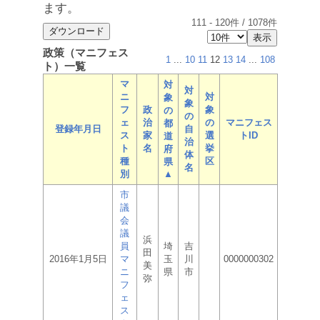
ます。
111
-
120
件 /
1078
件
政策（マニフェス
1
...
10
11
12
13
14
...
108
ト）一覧
マ
対
対
ニ
対
象
象
フ
政
象
の
の
ェ
治
の
マニフェス
都
登録年月日
自
ス
家
選
トID
道
治
ト
名
挙
府
体
種
区
県
名
別
▲
市
議
会
議
浜
員
埼
吉
田
2016年1月5日
マ
玉
川
0000000302
美
ニ
県
市
弥
フ
ェ
ス