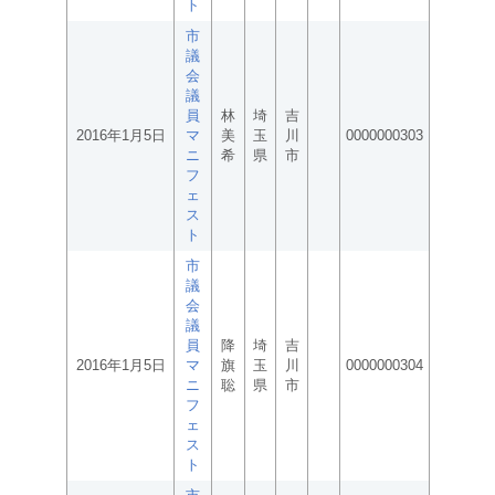
ト
市
議
会
議
員
林
埼
吉
2016年1月5日
マ
美
玉
川
0000000303
ニ
希
県
市
フ
ェ
ス
ト
市
議
会
議
員
降
埼
吉
2016年1月5日
マ
旗
玉
川
0000000304
ニ
聡
県
市
フ
ェ
ス
ト