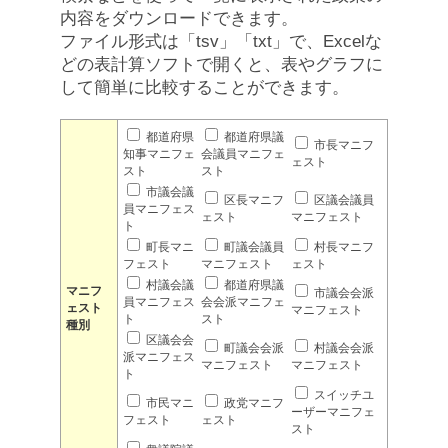
内容をダウンロードできます。
ファイル形式は「tsv」「txt」で、Excelな
どの表計算ソフトで開くと、表やグラフに
して簡単に比較することができます。
都道府県
都道府県議
市長マニフ
知事マニフェ
会議員マニフェ
ェスト
スト
スト
市議会議
区長マニフ
区議会議員
員マニフェス
ェスト
マニフェスト
ト
町長マニ
町議会議員
村長マニフ
フェスト
マニフェスト
ェスト
村議会議
都道府県議
マニフ
市議会会派
員マニフェス
会会派マニフェ
ェスト
マニフェスト
ト
スト
種別
区議会会
町議会会派
村議会会派
派マニフェス
マニフェスト
マニフェスト
ト
スイッチユ
市民マニ
政党マニフ
ーザーマニフェ
フェスト
ェスト
スト