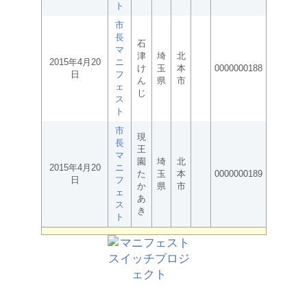
ト
市
長
石
マ
津
埼
北
2015年4月20
ニ
け
玉
本
0000000188
日
フ
ん
県
市
ェ
じ
ス
ト
市
現
長
王
マ
園
埼
北
2015年4月20
ニ
た
玉
本
0000000189
日
フ
か
県
市
ェ
あ
ス
き
ト