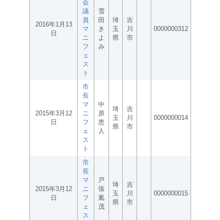
会
議
雪
員
田
埼
吉
2016年1月13
マ
き
玉
川
0000000312
日
ニ
よ
県
市
フ
み
ェ
ス
ト
市
長
マ
中
埼
吉
2015年3月12
ニ
原
玉
川
0000000014
日
フ
恵
県
市
ェ
人
ス
ト
市
長
マ
戸
埼
吉
2015年3月12
ニ
張
玉
川
0000000015
日
フ
胤
県
市
ェ
茂
ス