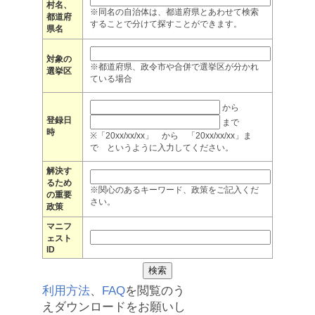
村名、
※同名の自治体は、都道府県とあわせて検索
都道府
することで分けて探すことができます。
県名
対象の
※都道府県、政令市や合併で選挙区が分かれ
選挙区
ている場合
から
登録日
まで
時
※「20xx/xx/xx」 から 「20xx/xx/xx」ま
で というように入力してください。
解決す
るため
※関心のあるキーワード、政策をご記入くだ
の重要
さい。
政策
マニフ
ェスト
ID
利用方法
、
FAQ
を閲覧のう
えダウンロードをお願いし