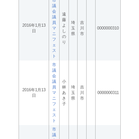
市
議
会
遠
議
藤
員
埼
吉
2016年1月13
よ
マ
玉
川
0000000310
日
し
ニ
県
市
の
フ
り
ェ
ス
ト
市
議
会
議
小
員
林
埼
吉
2016年1月13
マ
あ
玉
川
0000000311
日
ニ
き
県
市
フ
子
ェ
ス
ト
市
議