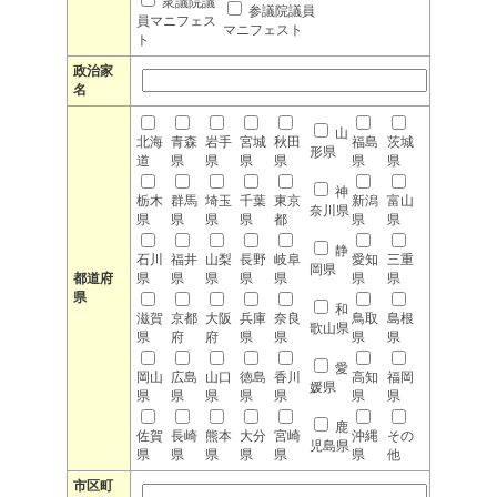
衆議院議
参議院議員
員マニフェス
マニフェスト
ト
政治家
名
山
北海
青森
岩手
宮城
秋田
福島
茨城
形県
道
県
県
県
県
県
県
神
栃木
群馬
埼玉
千葉
東京
新潟
富山
奈川県
県
県
県
県
都
県
県
静
石川
福井
山梨
長野
岐阜
愛知
三重
岡県
都道府
県
県
県
県
県
県
県
県
和
滋賀
京都
大阪
兵庫
奈良
鳥取
島根
歌山県
県
府
府
県
県
県
県
愛
岡山
広島
山口
徳島
香川
高知
福岡
媛県
県
県
県
県
県
県
県
鹿
佐賀
長崎
熊本
大分
宮崎
沖縄
その
児島県
県
県
県
県
県
県
他
市区町