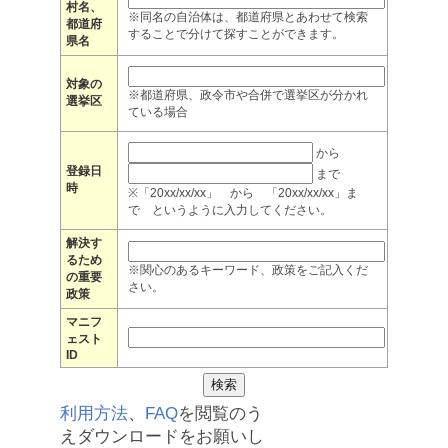
村名、
※同名の自治体は、都道府県とあわせて検索
都道府
することで分けて探すことができます。
県名
対象の
※都道府県、政令市や合併で選挙区が分かれ
選挙区
ている場合
から
登録日
まで
時
※「20xx/xx/xx」 から 「20xx/xx/xx」ま
で というように入力してください。
解決す
るため
※関心のあるキーワード、政策をご記入くだ
の重要
さい。
政策
マニフ
ェスト
ID
利用方法
、
FAQ
を閲覧のう
えダウンロードをお願いし