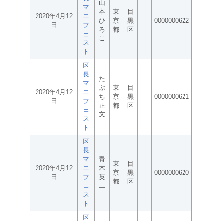
山
マ
本
東
目
2020年4月12
ニ
ひ
京
黒
0000000622
日
フ
ろ
都
区
ェ
こ
ス
ト
区
長
た
マ
ぶ
東
目
2020年4月12
ニ
ち
京
黒
0000000621
日
フ
正
都
区
ェ
文
ス
ト
区
長
マ
青
東
目
2020年4月12
ニ
木
京
黒
0000000620
日
フ
英
都
区
ェ
二
ス
ト
区