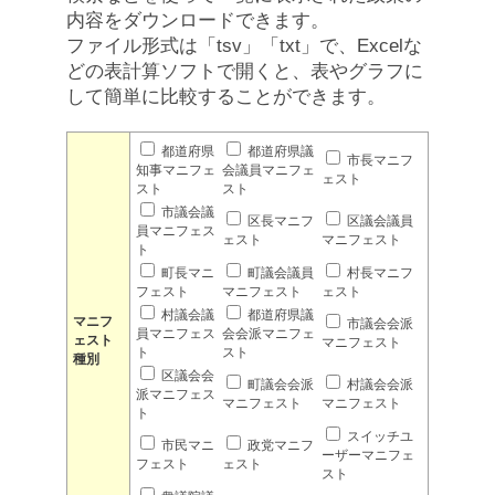
内容をダウンロードできます。
ファイル形式は「tsv」「txt」で、Excelな
どの表計算ソフトで開くと、表やグラフに
して簡単に比較することができます。
都道府県
都道府県議
市長マニフ
知事マニフェ
会議員マニフェ
ェスト
スト
スト
市議会議
区長マニフ
区議会議員
員マニフェス
ェスト
マニフェスト
ト
町長マニ
町議会議員
村長マニフ
フェスト
マニフェスト
ェスト
村議会議
都道府県議
マニフ
市議会会派
員マニフェス
会会派マニフェ
ェスト
マニフェスト
ト
スト
種別
区議会会
町議会会派
村議会会派
派マニフェス
マニフェスト
マニフェスト
ト
スイッチユ
市民マニ
政党マニフ
ーザーマニフェ
フェスト
ェスト
スト