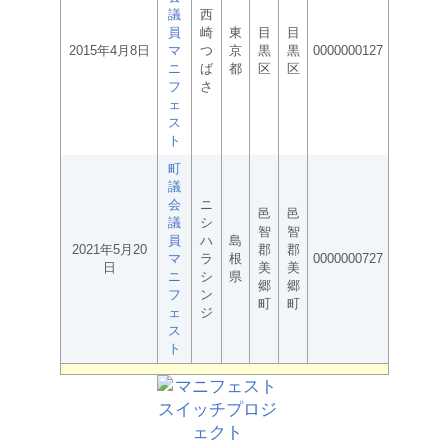
議
西
員
崎
東
目
目
2015年4月8日
マ
つ
京
黒
黒
0000000127
ニ
ば
都
区
区
フ
さ
ェ
ス
ト
町
議
会
ニ
邑
邑
議
シ
智
智
員
ハ
島
2021年5月20
郡
郡
マ
ラ
根
0000000727
日
美
美
ニ
シ
県
郷
郷
フ
ン
町
町
ェ
ジ
ス
ト