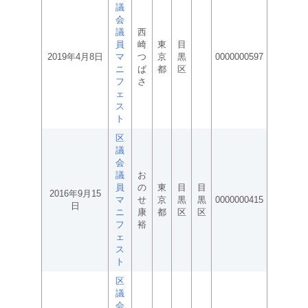
議
会
議
西
員
崎
東
目
2019年4月8日
マ
つ
京
黒
0000000597
ニ
ば
都
区
フ
さ
ェ
ス
ト
区
議
会
議
お
員
の
東
目
目
2016年9月15
マ
せ
京
黒
黒
0000000415
日
ニ
康
都
区
区
フ
裕
ェ
ス
ト
区
議
会