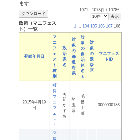
ます。
1071
-
1078
件 /
1078
件
政策（マニフェス
1
...
104
105
106
107
108
ト）一覧
マ
対
対
ニ
対
象
象
フ
政
象
の
の
ェ
治
の
マニフェス
自
登録年月日
都
ス
家
選
トID
治
道
ト
名
挙
体
府
種
区
名
県
別
▲
町
長
岡
マ
毛
部
埼
2015年4月19
ニ
呂
か
玉
0000000186
日
フ
山
ず
県
ェ
町
お
ス
ト
区
長