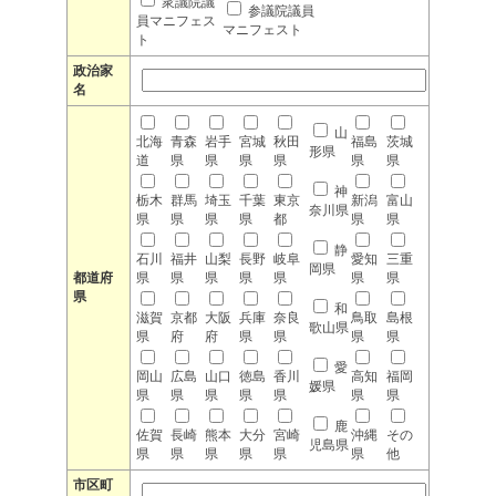
衆議院議
参議院議員
員マニフェス
マニフェスト
ト
政治家
名
山
北海
青森
岩手
宮城
秋田
福島
茨城
形県
道
県
県
県
県
県
県
神
栃木
群馬
埼玉
千葉
東京
新潟
富山
奈川県
県
県
県
県
都
県
県
静
石川
福井
山梨
長野
岐阜
愛知
三重
岡県
都道府
県
県
県
県
県
県
県
県
和
滋賀
京都
大阪
兵庫
奈良
鳥取
島根
歌山県
県
府
府
県
県
県
県
愛
岡山
広島
山口
徳島
香川
高知
福岡
媛県
県
県
県
県
県
県
県
鹿
佐賀
長崎
熊本
大分
宮崎
沖縄
その
児島県
県
県
県
県
県
県
他
市区町