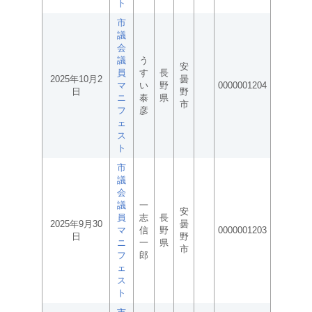
ト
市
議
会
議
う
安
員
す
長
2025年10月2
曇
マ
い
野
0000001204
日
野
ニ
泰
県
市
フ
彦
ェ
ス
ト
市
議
会
議
一
安
員
志
長
2025年9月30
曇
マ
信
野
0000001203
日
野
ニ
一
県
市
フ
郎
ェ
ス
ト