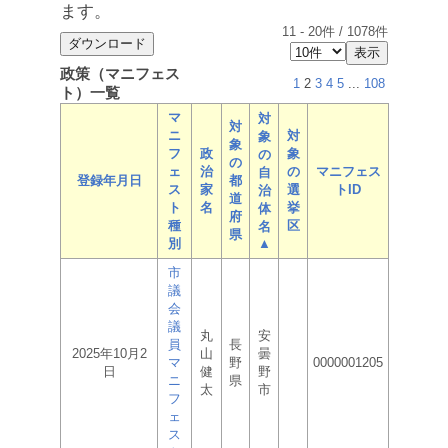
ます。
11
-
20
件 /
1078
件
政策（マニフェス
1
2
3
4
5
...
108
ト）一覧
マ
対
対
ニ
対
象
象
フ
政
象
の
の
ェ
治
の
マニフェス
自
登録年月日
都
ス
家
選
トID
治
道
ト
名
挙
体
府
種
区
名
県
別
▲
市
議
会
議
丸
安
員
長
2025年10月2
山
曇
マ
野
0000001205
日
健
野
ニ
県
太
市
フ
ェ
ス