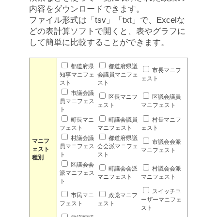
内容をダウンロードできます。
ファイル形式は「tsv」「txt」で、Excelな
どの表計算ソフトで開くと、表やグラフに
して簡単に比較することができます。
都道府県
都道府県議
市長マニフ
知事マニフェ
会議員マニフェ
ェスト
スト
スト
市議会議
区長マニフ
区議会議員
員マニフェス
ェスト
マニフェスト
ト
町長マニ
町議会議員
村長マニフ
フェスト
マニフェスト
ェスト
村議会議
都道府県議
マニフ
市議会会派
員マニフェス
会会派マニフェ
ェスト
マニフェスト
ト
スト
種別
区議会会
町議会会派
村議会会派
派マニフェス
マニフェスト
マニフェスト
ト
スイッチユ
市民マニ
政党マニフ
ーザーマニフェ
フェスト
ェスト
スト