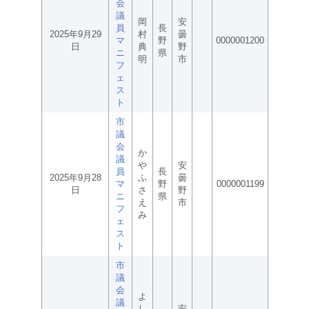
会
議
岡
安
員
長
2025年9月29
村
曇
マ
野
0000001200
日
典
野
ニ
県
明
市
フ
ェ
ス
ト
市
議
会
か
議
や
安
員
長
2025年9月28
ふ
曇
マ
野
0000001199
日
さ
野
ニ
県
え
市
フ
み
ェ
ス
ト
市
議
会
よ
議
し
安