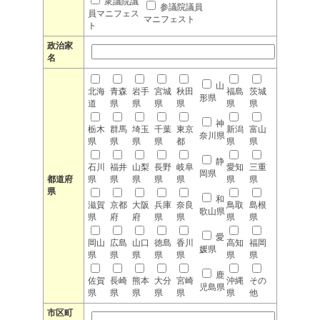
衆議院議
参議院議員
員マニフェス
マニフェスト
ト
政治家
名
山
北海
青森
岩手
宮城
秋田
福島
茨城
形県
道
県
県
県
県
県
県
神
栃木
群馬
埼玉
千葉
東京
新潟
富山
奈川県
県
県
県
県
都
県
県
静
石川
福井
山梨
長野
岐阜
愛知
三重
岡県
都道府
県
県
県
県
県
県
県
県
和
滋賀
京都
大阪
兵庫
奈良
鳥取
島根
歌山県
県
府
府
県
県
県
県
愛
岡山
広島
山口
徳島
香川
高知
福岡
媛県
県
県
県
県
県
県
県
鹿
佐賀
長崎
熊本
大分
宮崎
沖縄
その
児島県
県
県
県
県
県
県
他
市区町