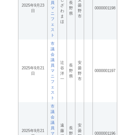
員
長
2025年9月23
ざ
曇
マ
野
0000001198
日
わ
野
ニ
県
ま
市
フ
ほ
ェ
ス
ト
市
議
会
議
辻
安
員
長
2025年9月21
谷
曇
マ
野
0000001197
日
洋
野
ニ
県
一
市
フ
ェ
ス
ト
市
議
会
議
遠
安
員
長
2025年9月21
藤
曇
マ
野
0000001196