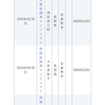
市
議
会
議
増
安
員
田
長
2025年9月30
曇
マ
望
野
0000001202
日
野
ニ
三
県
市
フ
郎
ェ
ス
ト
市
議
会
議
今
安
員
井
長
2025年9月30
曇
マ
美
野
0000001201
日
野
ニ
智
県
市
フ
子
ェ
ス
ト
市
議