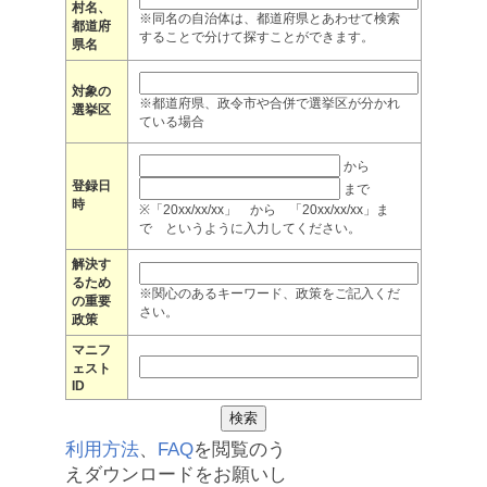
村名、
※同名の自治体は、都道府県とあわせて検索
都道府
することで分けて探すことができます。
県名
対象の
※都道府県、政令市や合併で選挙区が分かれ
選挙区
ている場合
から
登録日
まで
時
※「20xx/xx/xx」 から 「20xx/xx/xx」ま
で というように入力してください。
解決す
るため
※関心のあるキーワード、政策をご記入くだ
の重要
さい。
政策
マニフ
ェスト
ID
利用方法
、
FAQ
を閲覧のう
えダウンロードをお願いし