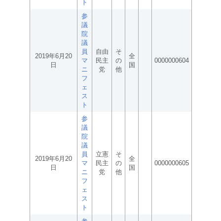
ト
参
議
院
議
員
自由
そ
2019年6月20
全
マ
民主
の
0000000604
日
国
ニ
党
他
フ
ェ
ス
ト
参
議
院
議
員
立憲
そ
2019年6月20
全
マ
民主
の
0000000605
日
国
ニ
党
他
フ
ェ
ス
ト