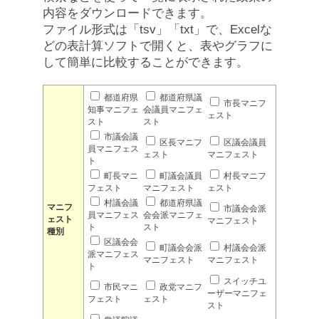
内容をダウンロードできます。
ファイル形式は「tsv」「txt」で、Excelな
どの表計算ソフトで開くと、表やグラフに
して簡単に比較することができます。
都道府県
都道府県議
市長マニフ
知事マニフェ
会議員マニフェ
ェスト
スト
スト
市議会議
区長マニフ
区議会議員
員マニフェス
ェスト
マニフェスト
ト
町長マニ
町議会議員
村長マニフ
フェスト
マニフェスト
ェスト
村議会議
都道府県議
マニフ
市議会会派
員マニフェス
会会派マニフェ
ェスト
マニフェスト
ト
スト
種別
区議会会
町議会会派
村議会会派
派マニフェス
マニフェスト
マニフェスト
ト
スイッチユ
市民マニ
政党マニフ
ーザーマニフェ
フェスト
ェスト
スト