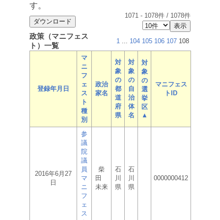
す。
1071
-
1078
件 /
1078
件
政策（マニフェス
1
...
104
105
106
107
108
ト）一覧
マ
対
対
対
ニ
象
象
象
フ
の
の
の
ェ
政治
マニフェス
登録年月日
都
自
選
ス
家名
トID
道
治
挙
ト
府
体
区
種
県
名
▲
別
参
議
院
議
員
柴
石
石
2016年6月27
マ
田
川
川
0000000412
日
ニ
未来
県
県
フ
ェ
ス