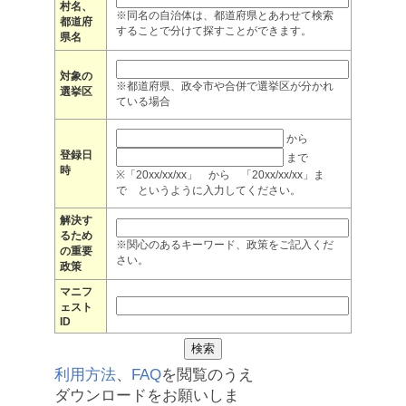
村名、
※同名の自治体は、都道府県とあわせて検索
都道府
することで分けて探すことができます。
県名
対象の
※都道府県、政令市や合併で選挙区が分かれ
選挙区
ている場合
から
登録日
まで
時
※「20xx/xx/xx」 から 「20xx/xx/xx」ま
で というように入力してください。
解決す
るため
※関心のあるキーワード、政策をご記入くだ
の重要
さい。
政策
マニフ
ェスト
ID
利用方法
、
FAQ
を閲覧のうえ
ダウンロードをお願いしま