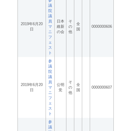
参
議
院
議
員
日本
そ
2019年6月20
全
マ
維新
の
0000000606
日
国
ニ
の会
他
フ
ェ
ス
ト
参
議
院
議
員
そ
2019年6月20
公明
全
マ
の
0000000607
日
党
国
ニ
他
フ
ェ
ス
ト
参
議