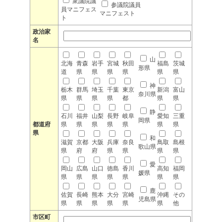
衆議院議
参議院議員
員マニフェス
マニフェスト
ト
政治家
名
山
北海
青森
岩手
宮城
秋田
福島
茨城
形県
道
県
県
県
県
県
県
神
栃木
群馬
埼玉
千葉
東京
新潟
富山
奈川県
県
県
県
県
都
県
県
静
石川
福井
山梨
長野
岐阜
愛知
三重
岡県
都道府
県
県
県
県
県
県
県
県
和
滋賀
京都
大阪
兵庫
奈良
鳥取
島根
歌山県
県
府
府
県
県
県
県
愛
岡山
広島
山口
徳島
香川
高知
福岡
媛県
県
県
県
県
県
県
県
鹿
佐賀
長崎
熊本
大分
宮崎
沖縄
その
児島県
県
県
県
県
県
県
他
市区町