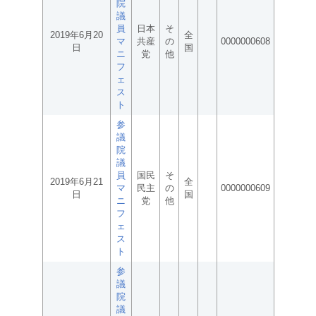
院
議
員
日本
そ
2019年6月20
全
マ
共産
の
0000000608
日
国
ニ
党
他
フ
ェ
ス
ト
参
議
院
議
員
国民
そ
2019年6月21
全
マ
民主
の
0000000609
日
国
ニ
党
他
フ
ェ
ス
ト
参
議
院
議