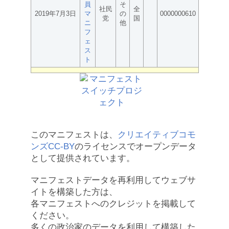
員
そ
社民
全
2019年7月3日
マ
の
0000000610
党
国
ニ
他
フ
ェ
ス
ト
このマニフェストは、
クリエイティブコモ
ンズCC-BY
のライセンスでオープンデータ
として提供されています。
マニフェストデータを再利用してウェブサ
イトを構築した方は、
各マニフェストへのクレジットを掲載して
ください。
多くの政治家のデータを利用して構築した