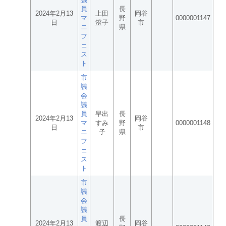
員
長
2024年2月13
上田
岡谷
マ
野
0000001147
日
澄子
市
ニ
県
フ
ェ
ス
ト
市
議
会
議
員
早出
長
2024年2月13
岡谷
マ
すみ
野
0000001148
日
市
ニ
子
県
フ
ェ
ス
ト
市
議
会
議
員
長
2024年2月13
渡辺
岡谷