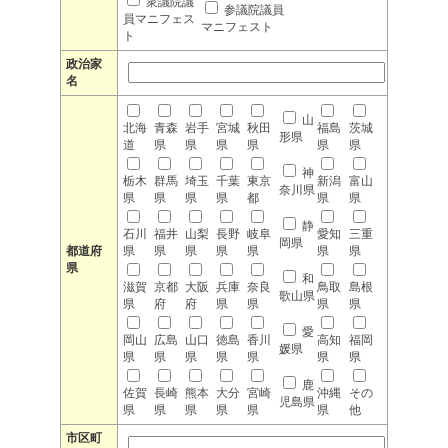
衆議院議
参議院議員
員マニフェス
マニフェスト
ト
政治家
名
山
北海
青森
岩手
宮城
秋田
福島
茨城
形県
道
県
県
県
県
県
県
神
栃木
群馬
埼玉
千葉
東京
新潟
富山
奈川県
県
県
県
県
都
県
県
静
石川
福井
山梨
長野
岐阜
愛知
三重
岡県
都道府
県
県
県
県
県
県
県
県
和
滋賀
京都
大阪
兵庫
奈良
鳥取
島根
歌山県
県
府
府
県
県
県
県
愛
岡山
広島
山口
徳島
香川
高知
福岡
媛県
県
県
県
県
県
県
県
鹿
佐賀
長崎
熊本
大分
宮崎
沖縄
その
児島県
県
県
県
県
県
県
他
市区町