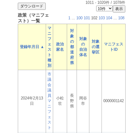
1011
-
1020
件 /
1078
件
政策（マニフェ
1
...
100
101
102
103
104
...
108
スト）一覧
マ
対
ニ
象
フ
対象
の
対象
ェ
政治
の
マニフェス
登録年月日 ▲
都
の選
ス
家名
自治
トID
道
挙区
ト
体名
府
種
県
別
市
議
会
議
員
長
2024年2月13
小松
岡谷
マ
野
0000001142
日
壮
市
ニ
県
フ
ェ
ス
ト