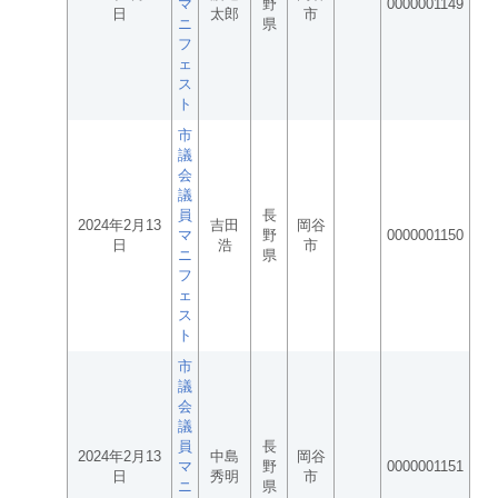
マ
野
0000001149
日
太郎
市
ニ
県
フ
ェ
ス
ト
市
議
会
議
員
長
2024年2月13
吉田
岡谷
マ
野
0000001150
日
浩
市
ニ
県
フ
ェ
ス
ト
市
議
会
議
員
長
2024年2月13
中島
岡谷
マ
野
0000001151
日
秀明
市
ニ
県