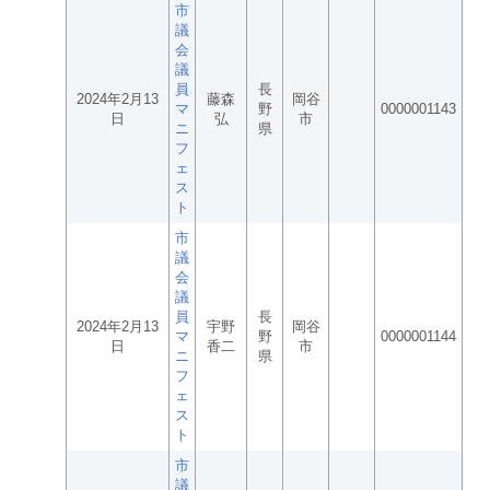
市
議
会
議
員
長
2024年2月13
藤森
岡谷
マ
野
0000001143
日
弘
市
ニ
県
フ
ェ
ス
ト
市
議
会
議
員
長
2024年2月13
宇野
岡谷
マ
野
0000001144
日
香二
市
ニ
県
フ
ェ
ス
ト
市
議