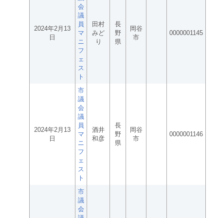
会
議
員
田村
長
2024年2月13
岡谷
マ
みど
野
0000001145
日
市
ニ
り
県
フ
ェ
ス
ト
市
議
会
議
員
長
2024年2月13
酒井
岡谷
マ
野
0000001146
日
和彦
市
ニ
県
フ
ェ
ス
ト
市
議
会
議