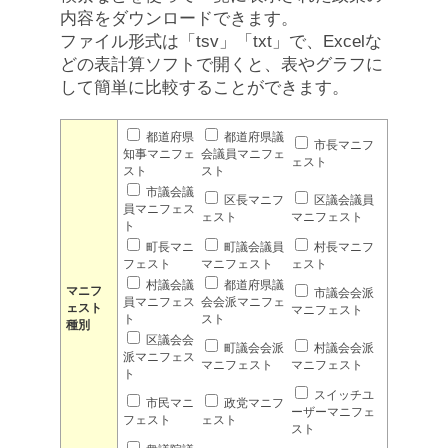
内容をダウンロードできます。
ファイル形式は「tsv」「txt」で、Excelな
どの表計算ソフトで開くと、表やグラフに
して簡単に比較することができます。
都道府県
都道府県議
市長マニフ
知事マニフェ
会議員マニフェ
ェスト
スト
スト
市議会議
区長マニフ
区議会議員
員マニフェス
ェスト
マニフェスト
ト
町長マニ
町議会議員
村長マニフ
フェスト
マニフェスト
ェスト
村議会議
都道府県議
マニフ
市議会会派
員マニフェス
会会派マニフェ
ェスト
マニフェスト
ト
スト
種別
区議会会
町議会会派
村議会会派
派マニフェス
マニフェスト
マニフェスト
ト
スイッチユ
市民マニ
政党マニフ
ーザーマニフェ
フェスト
ェスト
スト