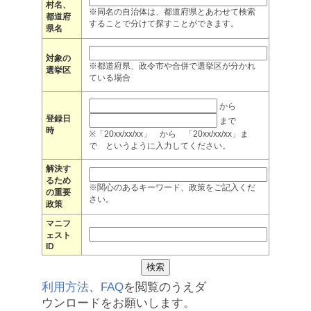
村名、
※同名の自治体は、都道府県とあわせて検索
都道府
することで分けて探すことができます。
県名
対象の
※都道府県、政令市や合併で選挙区が分かれ
選挙区
ている場合
から
登録日
まで
時
※「20xx/xx/xx」 から 「20xx/xx/xx」ま
で というように入力してください。
解決す
るため
※関心のあるキーワード、政策をご記入くだ
の重要
さい。
政策
マニフ
ェスト
ID
利用方法
、
FAQ
を閲覧のうえダ
ウンロードをお願いします。