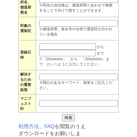
村名、
※同名の自治体は、都道府県とあわせて検索
都道府
することで分けて探すことができます。
県名
対象の
※都道府県、政令市や合併で選挙区が分かれ
選挙区
ている場合
から
登録日
まで
時
※「20xx/xx/xx」 から 「20xx/xx/xx」ま
で というように入力してください。
解決す
るため
※関心のあるキーワード、政策をご記入くだ
の重要
さい。
政策
マニフ
ェスト
ID
利用方法
、
FAQ
を閲覧のうえ
ダウンロードをお願いしま