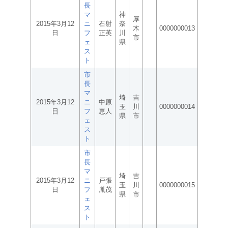
長
マ
神
厚
2015年3月12
ニ
石射
奈
木
0000000013
日
フ
正英
川
市
ェ
県
ス
ト
市
長
マ
埼
吉
2015年3月12
ニ
中原
玉
川
0000000014
日
フ
恵人
県
市
ェ
ス
ト
市
長
マ
埼
吉
2015年3月12
ニ
戸張
玉
川
0000000015
日
フ
胤茂
県
市
ェ
ス
ト