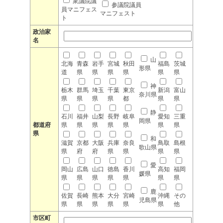
衆議院議
参議院議員
員マニフェス
マニフェスト
ト
政治家
名
山
北海
青森
岩手
宮城
秋田
福島
茨城
形県
道
県
県
県
県
県
県
神
栃木
群馬
埼玉
千葉
東京
新潟
富山
奈川県
県
県
県
県
都
県
県
静
石川
福井
山梨
長野
岐阜
愛知
三重
岡県
都道府
県
県
県
県
県
県
県
県
和
滋賀
京都
大阪
兵庫
奈良
鳥取
島根
歌山県
県
府
府
県
県
県
県
愛
岡山
広島
山口
徳島
香川
高知
福岡
媛県
県
県
県
県
県
県
県
鹿
佐賀
長崎
熊本
大分
宮崎
沖縄
その
児島県
県
県
県
県
県
県
他
市区町