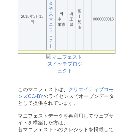
会
議
富
員
田
埼
2015年3月13
士
マ
中
玉
0000000018
日
見
ニ
栄志
県
市
フ
ェ
ス
ト
このマニフェストは、
クリエイティブコモ
ンズCC-BY
のライセンスでオープンデータ
として提供されています。
マニフェストデータを再利用してウェブサ
イトを構築した方は、
各マニフェストへのクレジットを掲載して