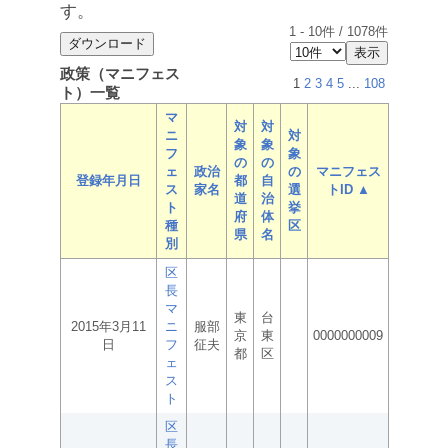
す。
1
-
10
件 /
1078
件
政策（マニフェス
1
2
3
4
5
...
108
ト）一覧
マ
対
対
ニ
対
象
象
フ
象
の
の
ェ
政治
の
マニフェス
登録年月日
都
自
ス
家名
選
トID ▲
道
治
ト
挙
府
体
種
区
県
名
別
区
長
マ
東
台
2015年3月11
ニ
服部
京
東
0000000009
日
フ
征夫
都
区
ェ
ス
ト
区
長