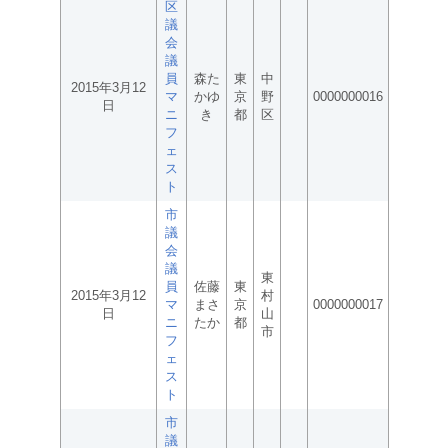
区
議
会
議
員
森た
東
中
2015年3月12
マ
かゆ
京
野
0000000016
日
ニ
き
都
区
フ
ェ
ス
ト
市
議
会
議
東
員
佐藤
東
2015年3月12
村
マ
まさ
京
0000000017
日
山
ニ
たか
都
市
フ
ェ
ス
ト
市
議