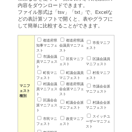
内容をダウンロードできます。
ファイル形式は「tsv」「txt」で、Excelな
どの表計算ソフトで開くと、表やグラフに
して簡単に比較することができます。
都道府県
都道府県議
市長マニフ
知事マニフェ
会議員マニフェ
ェスト
スト
スト
市議会議
区長マニフ
区議会議員
員マニフェス
ェスト
マニフェスト
ト
町長マニ
町議会議員
村長マニフ
フェスト
マニフェスト
ェスト
村議会議
都道府県議
マニフ
市議会会派
員マニフェス
会会派マニフェ
ェスト
マニフェスト
ト
スト
種別
区議会会
町議会会派
村議会会派
派マニフェス
マニフェスト
マニフェスト
ト
スイッチユ
市民マニ
政党マニフ
ーザーマニフェ
フェスト
ェスト
スト