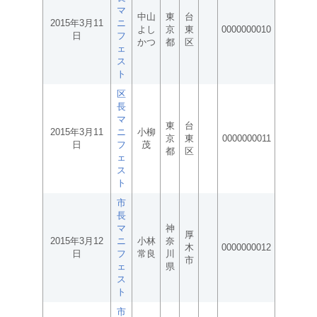
マ
中山
東
台
2015年3月11
ニ
よし
京
東
0000000010
日
フ
かつ
都
区
ェ
ス
ト
区
長
マ
東
台
2015年3月11
ニ
小柳
京
東
0000000011
日
フ
茂
都
区
ェ
ス
ト
市
長
マ
神
厚
2015年3月12
ニ
小林
奈
木
0000000012
日
フ
常良
川
市
ェ
県
ス
ト
市