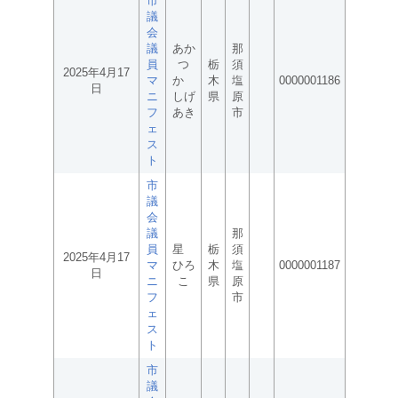
市
議
会
議
あか
那
員
つ
栃
須
2025年4月17
マ
か
木
塩
0000001186
日
ニ
しげ
県
原
フ
あき
市
ェ
ス
ト
市
議
会
議
那
員
星
栃
須
2025年4月17
マ
ひろ
木
塩
0000001187
日
ニ
こ
県
原
フ
市
ェ
ス
ト
市
議