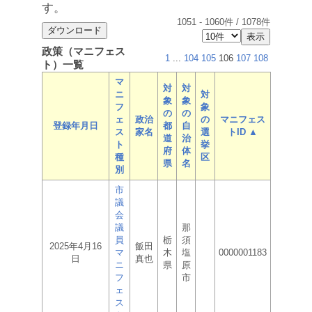
す。
1051
-
1060
件 /
1078
件
政策（マニフェス
1
...
104
105
106
107
108
ト）一覧
マ
対
対
ニ
対
象
象
フ
象
の
の
ェ
政治
の
マニフェス
登録年月日
都
自
ス
家名
選
トID ▲
道
治
ト
挙
府
体
種
区
県
名
別
市
議
会
議
那
員
栃
須
2025年4月16
飯田
マ
木
塩
0000001183
日
真也
ニ
県
原
フ
市
ェ
ス