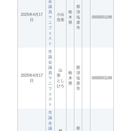
会
議
那
員
栃
須
2025年4月17
小出
マ
木
塩
0000001188
日
浩美
ニ
県
原
フ
市
ェ
ス
ト
市
議
会
議
那
山
員
栃
須
2025年4月17
形
マ
木
塩
0000001189
日
とし
ニ
県
原
ひろ
フ
市
ェ
ス
ト
市
議
会
議
那
相