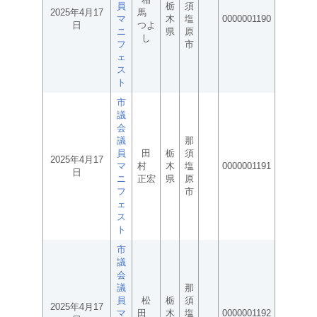
員
栃
須
2025年4月17
馬
マ
木
塩
0000001190
日
つよ
ニ
県
原
し
フ
市
ェ
ス
ト
市
議
会
議
那
員
田
栃
須
2025年4月17
マ
村
木
塩
0000001191
日
ニ
正宏
県
原
フ
市
ェ
ス
ト
市
議
会
議
那
員
松
栃
須
2025年4月17
マ
田
木
塩
0000001192