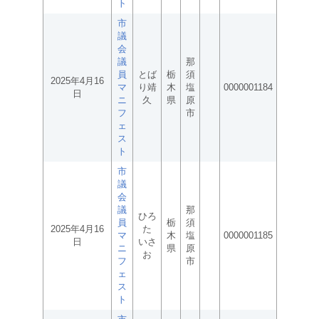
ト
市
議
会
議
那
員
とば
栃
須
2025年4月16
マ
り靖
木
塩
0000001184
日
ニ
久
県
原
フ
市
ェ
ス
ト
市
議
会
議
那
ひろ
員
栃
須
2025年4月16
た
マ
木
塩
0000001185
日
いさ
ニ
県
原
お
フ
市
ェ
ス
ト