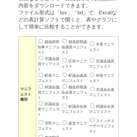
内容をダウンロードできます。
ファイル形式は「tsv」「txt」で、Excelな
どの表計算ソフトで開くと、表やグラフに
して簡単に比較することができます。
都道府県
都道府県議
市長マニフ
知事マニフェ
会議員マニフェ
ェスト
スト
スト
市議会議
区長マニフ
区議会議員
員マニフェス
ェスト
マニフェスト
ト
町長マニ
町議会議員
村長マニフ
フェスト
マニフェスト
ェスト
村議会議
都道府県議
マニフ
市議会会派
員マニフェス
会会派マニフェ
ェスト
マニフェスト
ト
スト
種別
区議会会
町議会会派
村議会会派
派マニフェス
マニフェスト
マニフェスト
ト
スイッチユ
市民マニ
政党マニフ
ーザーマニフェ
フェスト
ェスト
スト