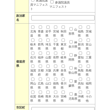
衆議院議
参議院議員
員マニフェス
マニフェスト
ト
政治家
名
山
北海
青森
岩手
宮城
秋田
福島
茨城
形県
道
県
県
県
県
県
県
神
栃木
群馬
埼玉
千葉
東京
新潟
富山
奈川県
県
県
県
県
都
県
県
静
石川
福井
山梨
長野
岐阜
愛知
三重
岡県
都道府
県
県
県
県
県
県
県
県
和
滋賀
京都
大阪
兵庫
奈良
鳥取
島根
歌山県
県
府
府
県
県
県
県
愛
岡山
広島
山口
徳島
香川
高知
福岡
媛県
県
県
県
県
県
県
県
鹿
佐賀
長崎
熊本
大分
宮崎
沖縄
その
児島県
県
県
県
県
県
県
他
市区町