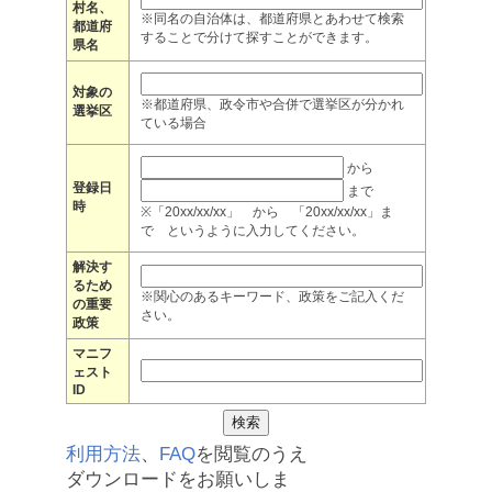
村名、
※同名の自治体は、都道府県とあわせて検索
都道府
することで分けて探すことができます。
県名
対象の
※都道府県、政令市や合併で選挙区が分かれ
選挙区
ている場合
から
登録日
まで
時
※「20xx/xx/xx」 から 「20xx/xx/xx」ま
で というように入力してください。
解決す
るため
※関心のあるキーワード、政策をご記入くだ
の重要
さい。
政策
マニフ
ェスト
ID
利用方法
、
FAQ
を閲覧のうえ
ダウンロードをお願いしま