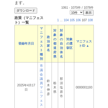
ます。
1061
-
1070
件 /
1078
件
政策（マニフェス
1
...
104
105
106
107
108
ト）一覧
マ
対
対
ニ
象
象
フ
政
の
の
対象
ェ
治
マニフェス
登録年月日
都
自
の選
ス
家
トID ▲
道
治
挙区
ト
名
府
体
種
県
名
別
市
議
会
議
那
鈴
員
栃
須
2025年4月17
木
マ
木
塩
0000001193
日
伸
ニ
県
原
彦
フ
市
ェ
ス