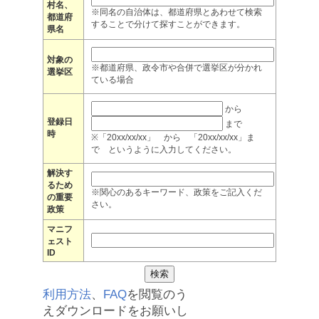
村名、
※同名の自治体は、都道府県とあわせて検索
都道府
することで分けて探すことができます。
県名
対象の
※都道府県、政令市や合併で選挙区が分かれ
選挙区
ている場合
から
登録日
まで
時
※「20xx/xx/xx」 から 「20xx/xx/xx」ま
で というように入力してください。
解決す
るため
※関心のあるキーワード、政策をご記入くだ
の重要
さい。
政策
マニフ
ェスト
ID
利用方法
、
FAQ
を閲覧のう
えダウンロードをお願いし