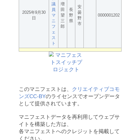
議
増
安
員
田
長
2025年9月30
曇
マ
望
野
0000001202
日
野
ニ
三
県
市
フ
郎
ェ
ス
ト
このマニフェストは、
クリエイティブコモ
ンズCC-BY
のライセンスでオープンデータ
として提供されています。
マニフェストデータを再利用してウェブサ
イトを構築した方は、
各マニフェストへのクレジットを掲載して
ください。