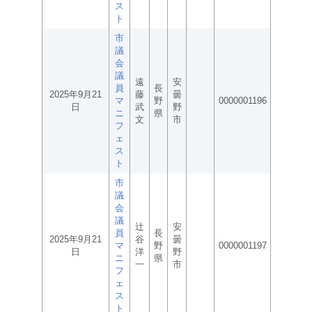
ス
ト
市
議
会
議
遠
安
員
長
2025年9月21
藤
曇
マ
野
0000001196
日
武
野
ニ
県
文
市
フ
ェ
ス
ト
市
議
会
議
辻
安
員
長
2025年9月21
谷
曇
マ
野
0000001197
日
洋
野
ニ
県
一
市
フ
ェ
ス
ト