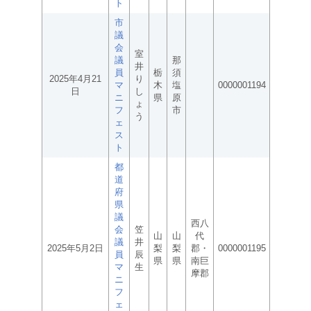
ト
市
議
会
室
議
那
井
員
栃
須
2025年4月21
り
マ
木
塩
0000001194
日
し
ニ
県
原
ょ
フ
市
う
ェ
ス
ト
都
道
府
県
議
西八
会
笠
山
山
代
議
井
2025年5月2日
梨
梨
郡・
0000001195
員
辰
県
県
南巨
マ
生
摩郡
ニ
フ
ェ