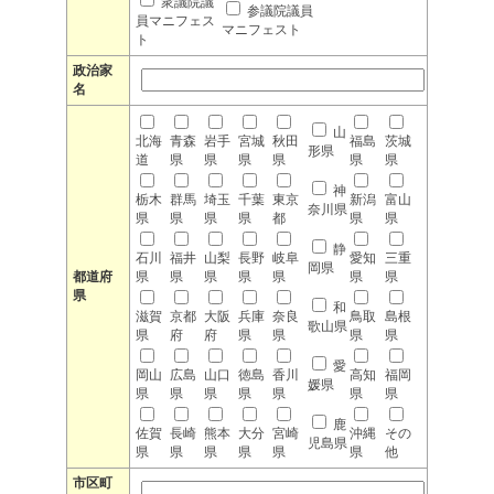
衆議院議
参議院議員
員マニフェス
マニフェスト
ト
政治家
名
山
北海
青森
岩手
宮城
秋田
福島
茨城
形県
道
県
県
県
県
県
県
神
栃木
群馬
埼玉
千葉
東京
新潟
富山
奈川県
県
県
県
県
都
県
県
静
石川
福井
山梨
長野
岐阜
愛知
三重
岡県
都道府
県
県
県
県
県
県
県
県
和
滋賀
京都
大阪
兵庫
奈良
鳥取
島根
歌山県
県
府
府
県
県
県
県
愛
岡山
広島
山口
徳島
香川
高知
福岡
媛県
県
県
県
県
県
県
県
鹿
佐賀
長崎
熊本
大分
宮崎
沖縄
その
児島県
県
県
県
県
県
県
他
市区町