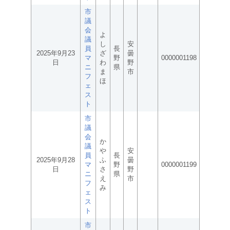
市
議
会
よ
議
し
安
員
長
2025年9月23
ざ
曇
マ
野
0000001198
日
わ
野
ニ
県
ま
市
フ
ほ
ェ
ス
ト
市
議
会
か
議
や
安
員
長
2025年9月28
ふ
曇
マ
野
0000001199
日
さ
野
ニ
県
え
市
フ
み
ェ
ス
ト
市