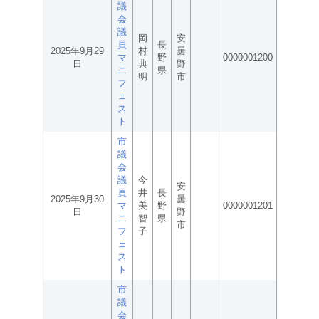
議
会
議
岡
安
員
長
2025年9月29
村
曇
マ
野
0000001200
日
典
野
ニ
県
明
市
フ
ェ
ス
ト
市
議
会
議
今
安
員
井
長
2025年9月30
曇
マ
美
野
0000001201
日
野
ニ
智
県
市
フ
子
ェ
ス
ト
市
議
会