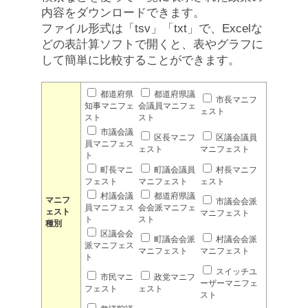
内容をダウンロードできます。
ファイル形式は「tsv」「txt」で、Excelな
どの表計算ソフトで開くと、表やグラフに
して簡単に比較することができます。
都道府県
都道府県議
市長マニフ
知事マニフェ
会議員マニフェ
ェスト
スト
スト
市議会議
区長マニフ
区議会議員
員マニフェス
ェスト
マニフェスト
ト
町長マニ
町議会議員
村長マニフ
フェスト
マニフェスト
ェスト
村議会議
都道府県議
マニフ
市議会会派
員マニフェス
会会派マニフェ
ェスト
マニフェスト
ト
スト
種別
区議会会
町議会会派
村議会会派
派マニフェス
マニフェスト
マニフェスト
ト
スイッチユ
市民マニ
政党マニフ
ーザーマニフェ
フェスト
ェスト
スト