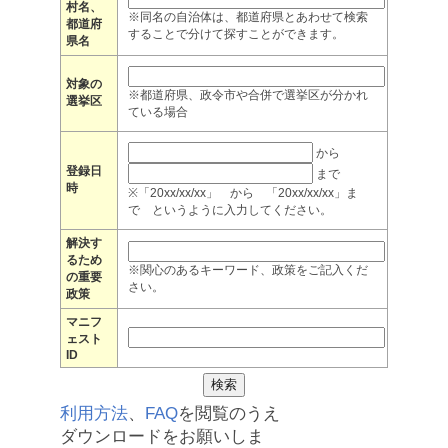
村名、
※同名の自治体は、都道府県とあわせて検索
都道府
することで分けて探すことができます。
県名
対象の
※都道府県、政令市や合併で選挙区が分かれ
選挙区
ている場合
から
登録日
まで
時
※「20xx/xx/xx」 から 「20xx/xx/xx」ま
で というように入力してください。
解決す
るため
※関心のあるキーワード、政策をご記入くだ
の重要
さい。
政策
マニフ
ェスト
ID
利用方法
、
FAQ
を閲覧のうえ
ダウンロードをお願いしま