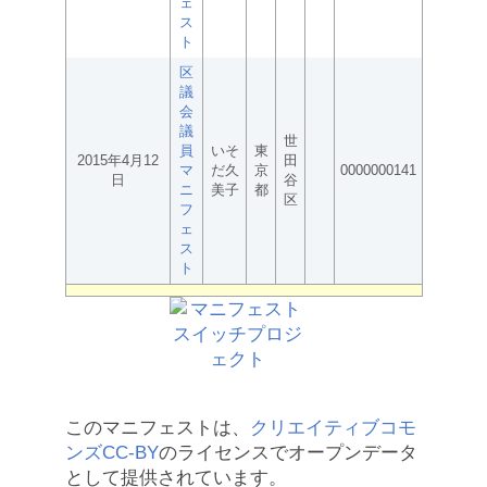
ェ
ス
ト
区
議
会
議
世
員
いそ
東
2015年4月12
田
マ
だ久
京
0000000141
日
谷
ニ
美子
都
区
フ
ェ
ス
ト
このマニフェストは、
クリエイティブコモ
ンズCC-BY
のライセンスでオープンデータ
として提供されています。