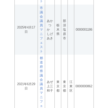
ト
市
議
会
議
あか
那
員
つ
栃
須
2025年4月17
マ
か
木
塩
0000001186
日
ニ
しげ
県
原
フ
あき
市
ェ
ス
ト
都
道
府
県
議
会
あぜ
東
東
江
2021年6月29
議
上三
京
京
東
0000000862
日
員
和子
都
都
区
マ
ニ
フ
ェ