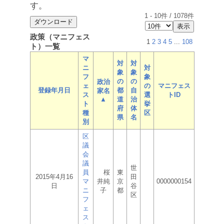
す。
1
-
10
件 /
1078
件
政策（マニフェス
1
2
3
4
5
...
108
ト）一覧
マ
対
対
ニ
対
象
象
フ
象
の
の
政治
ェ
の
マニフェス
登録年月日
都
自
家名
ス
選
トID
▲
道
治
ト
挙
府
体
種
区
県
名
別
区
議
会
議
世
員
桜
東
2015年4月16
田
マ
井純
京
0000000154
日
谷
ニ
子
都
区
フ
ェ
ス