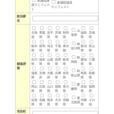
衆議院議
参議院議員
員マニフェス
マニフェスト
ト
政治家
名
山
北海
青森
岩手
宮城
秋田
福島
茨城
形県
道
県
県
県
県
県
県
神
栃木
群馬
埼玉
千葉
東京
新潟
富山
奈川県
県
県
県
県
都
県
県
静
石川
福井
山梨
長野
岐阜
愛知
三重
岡県
都道府
県
県
県
県
県
県
県
県
和
滋賀
京都
大阪
兵庫
奈良
鳥取
島根
歌山県
県
府
府
県
県
県
県
愛
岡山
広島
山口
徳島
香川
高知
福岡
媛県
県
県
県
県
県
県
県
鹿
佐賀
長崎
熊本
大分
宮崎
沖縄
その
児島県
県
県
県
県
県
県
他
市区町