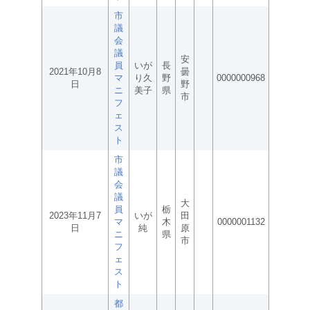
市
議
会
議
安
員
いが
長
2021年10月8
曇
マ
り久
野
0000000968
日
野
ニ
美子
県
市
フ
ェ
ス
ト
市
議
会
議
大
員
栃
2023年11月7
いが
田
マ
木
0000001132
日
純
原
ニ
県
市
フ
ェ
ス
ト
都