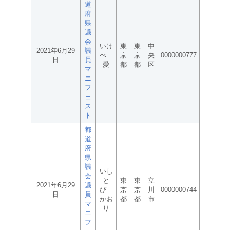
道
府
県
議
会
いけ
東
東
中
2021年6月29
議
べ
京
京
央
0000000777
日
員
愛
都
都
区
マ
ニ
フ
ェ
ス
ト
都
道
府
県
議
いし
会
と
東
東
立
2021年6月29
議
び
京
京
川
0000000744
日
員
かお
都
都
市
マ
り
ニ
フ