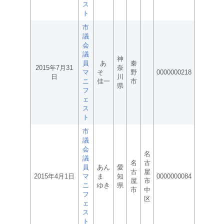
ス
ト
市
議
会
議
神
員
あ
秦
2015年7月31
奈
マ
そ
野
0000000218
日
川
ニ
佳一
市
県
フ
ェ
ス
ト
市
議
会
名
議
名
古
員
あん
愛
古
屋
2015年4月1日
マ
ま
知
0000000084
屋
市
ニ
ゆき
県
市
中
フ
区
ェ
ス
ト