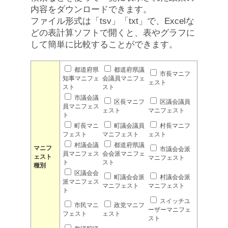
内容をダウンロードできます。
ファイル形式は「tsv」「txt」で、Excelな
どの表計算ソフトで開くと、表やグラフに
して簡単に比較することができます。
都道府県
都道府県議
市長マニフ
知事マニフェ
会議員マニフェ
ェスト
スト
スト
市議会議
区長マニフ
区議会議員
員マニフェス
ェスト
マニフェスト
ト
町長マニ
町議会議員
村長マニフ
フェスト
マニフェスト
ェスト
村議会議
都道府県議
マニフ
市議会会派
員マニフェス
会会派マニフェ
ェスト
マニフェスト
ト
スト
種別
区議会会
町議会会派
村議会会派
派マニフェス
マニフェスト
マニフェスト
ト
スイッチユ
市民マニ
政党マニフ
ーザーマニフェ
フェスト
ェスト
スト