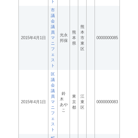
ト
市
議
会
議
熊
員
熊
本
光永
2015年4月1日
マ
本
市
0000000085
邦保
ニ
県
東
フ
区
ェ
ス
ト
区
議
会
議
鈴
員
東
江
木
2015年4月1日
マ
京
東
0000000083
あや
ニ
都
区
こ
フ
ェ
ス
ト