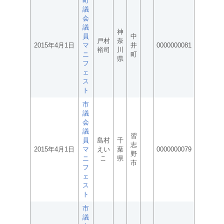
町
議
会
議
神
員
中
戸村
奈
2015年4月1日
マ
井
0000000081
裕司
川
ニ
町
県
フ
ェ
ス
ト
市
議
会
議
習
員
島村
千
志
2015年4月1日
マ
えい
葉
0000000079
野
ニ
こ
県
市
フ
ェ
ス
ト
市
議