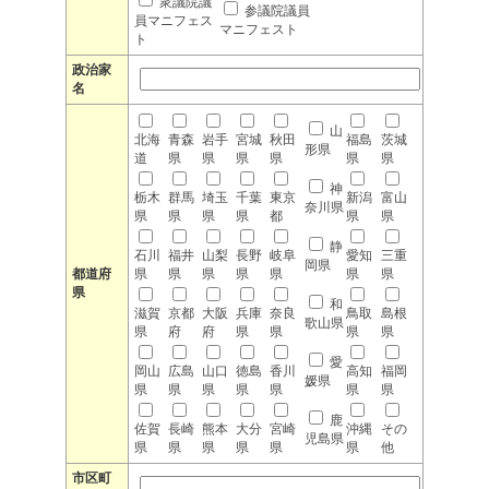
衆議院議
参議院議員
員マニフェス
マニフェスト
ト
政治家
名
山
北海
青森
岩手
宮城
秋田
福島
茨城
形県
道
県
県
県
県
県
県
神
栃木
群馬
埼玉
千葉
東京
新潟
富山
奈川県
県
県
県
県
都
県
県
静
石川
福井
山梨
長野
岐阜
愛知
三重
岡県
都道府
県
県
県
県
県
県
県
県
和
滋賀
京都
大阪
兵庫
奈良
鳥取
島根
歌山県
県
府
府
県
県
県
県
愛
岡山
広島
山口
徳島
香川
高知
福岡
媛県
県
県
県
県
県
県
県
鹿
佐賀
長崎
熊本
大分
宮崎
沖縄
その
児島県
県
県
県
県
県
県
他
市区町