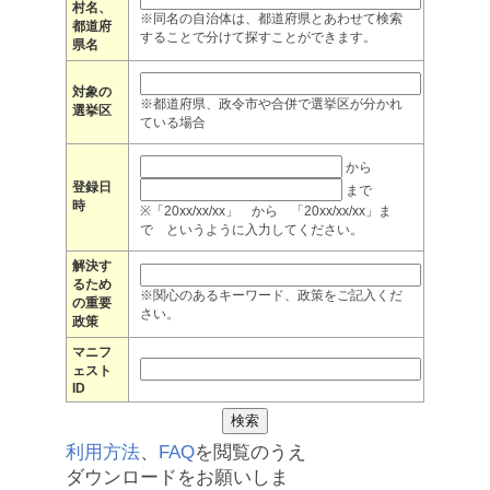
村名、
※同名の自治体は、都道府県とあわせて検索
都道府
することで分けて探すことができます。
県名
対象の
※都道府県、政令市や合併で選挙区が分かれ
選挙区
ている場合
から
登録日
まで
時
※「20xx/xx/xx」 から 「20xx/xx/xx」ま
で というように入力してください。
解決す
るため
※関心のあるキーワード、政策をご記入くだ
の重要
さい。
政策
マニフ
ェスト
ID
利用方法
、
FAQ
を閲覧のうえ
ダウンロードをお願いしま