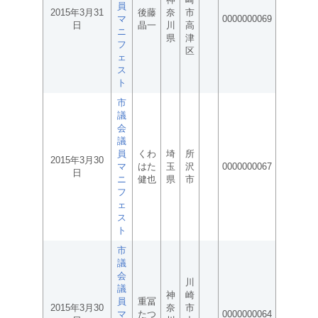
員
2015年3月31
後藤
奈
市
マ
0000000069
日
晶一
川
高
ニ
県
津
フ
区
ェ
ス
ト
市
議
会
議
員
くわ
埼
所
2015年3月30
マ
はた
玉
沢
0000000067
日
ニ
健也
県
市
フ
ェ
ス
ト
市
議
会
川
議
神
崎
員
重冨
2015年3月30
奈
市
マ
たつ
0000000064