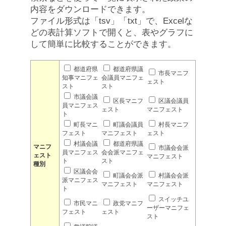
内容をダウンロードできます。
ファイル形式は「tsv」「txt」で、Excelな
どの表計算ソフトで開くと、表やグラフに
して簡単に比較することができます。
都道府県
都道府県議
市長マニフ
知事マニフェ
会議員マニフェ
ェスト
スト
スト
市議会議
区長マニフ
区議会議員
員マニフェス
ェスト
マニフェスト
ト
町長マニ
町議会議員
村長マニフ
フェスト
マニフェスト
ェスト
村議会議
都道府県議
マニフ
市議会会派
員マニフェス
会会派マニフェ
ェスト
マニフェスト
ト
スト
種別
区議会会
町議会会派
村議会会派
派マニフェス
マニフェスト
マニフェスト
ト
スイッチユ
市民マニ
政党マニフ
ーザーマニフェ
フェスト
ェスト
スト