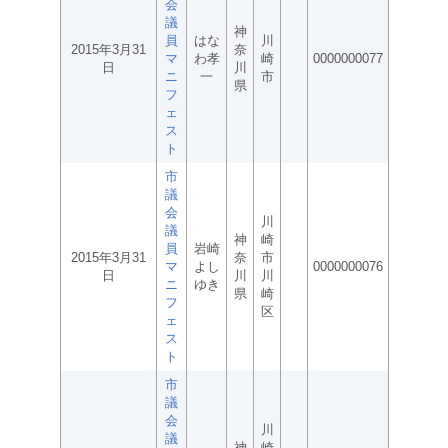
会
議
神
員
はな
川
2015年3月31
奈
マ
わ孝
崎
0000000077
日
川
ニ
一
市
県
フ
ェ
ス
ト
市
議
会
川
議
神
崎
員
岩崎
2015年3月31
奈
市
マ
よし
0000000076
日
川
川
ニ
ゆき
県
崎
フ
区
ェ
ス
ト
市
議
会
川
議
神
崎