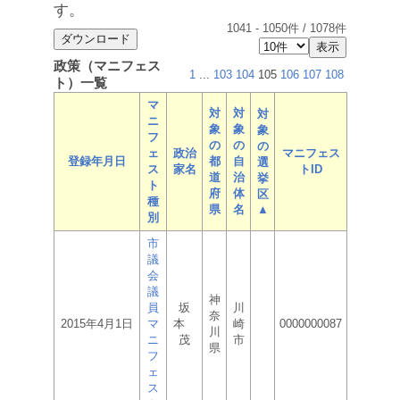
す。
1041
-
1050
件 /
1078
件
政策（マニフェス
1
...
103
104
105
106
107
108
ト）一覧
マ
対
対
対
ニ
象
象
象
フ
の
の
の
ェ
政治
マニフェス
登録年月日
都
自
選
ス
家名
トID
道
治
挙
ト
府
体
区
種
県
名
▲
別
市
議
会
議
神
員
坂
川
奈
2015年4月1日
マ
本
崎
0000000087
川
ニ
茂
市
県
フ
ェ
ス