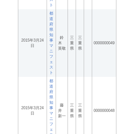
ト
都
道
府
県
知
鈴
三
三
2015年3月24
事
木
重
重
0000000049
日
マ
英敬
県
県
ニ
フ
ェ
ス
ト
都
道
府
県
知
藤
三
三
2015年3月24
事
井
重
重
0000000048
日
マ
新一
県
県
ニ
フ
ェ