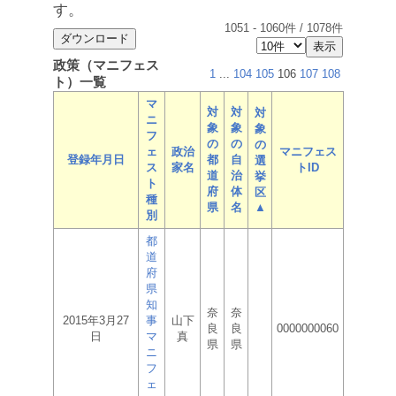
す。
1051
-
1060
件 /
1078
件
政策（マニフェス
1
...
104
105
106
107
108
ト）一覧
マ
対
対
対
ニ
象
象
象
フ
の
の
の
ェ
政治
マニフェス
登録年月日
都
自
選
ス
家名
トID
道
治
挙
ト
府
体
区
種
県
名
▲
別
都
道
府
県
知
奈
奈
2015年3月27
事
山下
良
良
0000000060
日
マ
真
県
県
ニ
フ
ェ