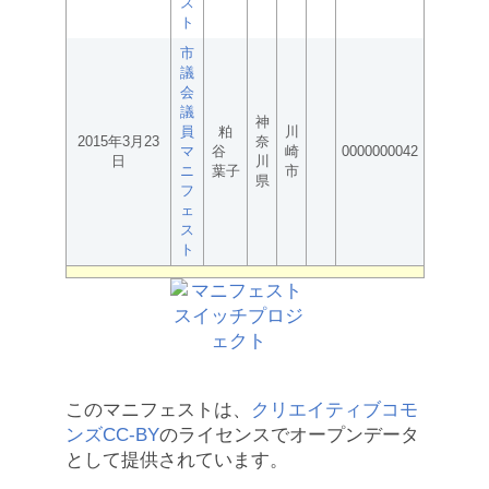
ス
ト
市
議
会
議
神
員
粕
川
2015年3月23
奈
マ
谷
崎
0000000042
日
川
ニ
葉子
市
県
フ
ェ
ス
ト
このマニフェストは、
クリエイティブコモ
ンズCC-BY
のライセンスでオープンデータ
として提供されています。