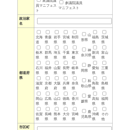
衆議院議
参議院議員
員マニフェス
マニフェスト
ト
政治家
名
山
北海
青森
岩手
宮城
秋田
福島
茨城
形県
道
県
県
県
県
県
県
神
栃木
群馬
埼玉
千葉
東京
新潟
富山
奈川県
県
県
県
県
都
県
県
静
石川
福井
山梨
長野
岐阜
愛知
三重
岡県
都道府
県
県
県
県
県
県
県
県
和
滋賀
京都
大阪
兵庫
奈良
鳥取
島根
歌山県
県
府
府
県
県
県
県
愛
岡山
広島
山口
徳島
香川
高知
福岡
媛県
県
県
県
県
県
県
県
鹿
佐賀
長崎
熊本
大分
宮崎
沖縄
その
児島県
県
県
県
県
県
県
他
市区町