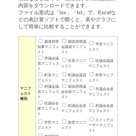
内容をダウンロードできます。
ファイル形式は「tsv」「txt」で、Excelな
どの表計算ソフトで開くと、表やグラフに
して簡単に比較することができます。
都道府県
都道府県議
市長マニフ
知事マニフェ
会議員マニフェ
ェスト
スト
スト
市議会議
区長マニフ
区議会議員
員マニフェス
ェスト
マニフェスト
ト
町長マニ
町議会議員
村長マニフ
フェスト
マニフェスト
ェスト
村議会議
都道府県議
マニフ
市議会会派
員マニフェス
会会派マニフェ
ェスト
マニフェスト
ト
スト
種別
区議会会
町議会会派
村議会会派
派マニフェス
マニフェスト
マニフェスト
ト
スイッチユ
市民マニ
政党マニフ
ーザーマニフェ
フェスト
ェスト
スト