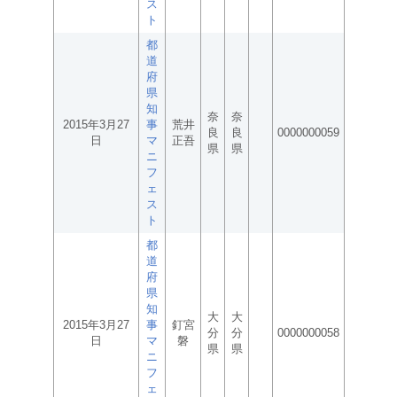
ス
ト
都
道
府
県
知
奈
奈
2015年3月27
事
荒井
良
良
0000000059
日
マ
正吾
県
県
ニ
フ
ェ
ス
ト
都
道
府
県
知
大
大
2015年3月27
事
釘宮
分
分
0000000058
日
マ
磐
県
県
ニ
フ
ェ