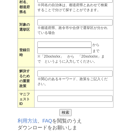
村名、
※同名の自治体は、都道府県とあわせて検索
都道府
することで分けて探すことができます。
県名
対象の
※都道府県、政令市や合併で選挙区が分かれ
選挙区
ている場合
から
登録日
まで
時
※「20xx/xx/xx」 から 「20xx/xx/xx」ま
で というように入力してください。
解決す
るため
※関心のあるキーワード、政策をご記入くだ
の重要
さい。
政策
マニフ
ェスト
ID
利用方法
、
FAQ
を閲覧のうえ
ダウンロードをお願いしま