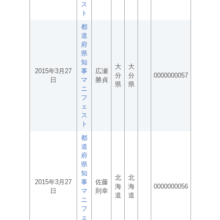
ス
ト
都
道
府
県
知
大
大
2015年3月27
事
広瀬
分
分
0000000057
日
マ
勝貞
県
県
ニ
フ
ェ
ス
ト
都
道
府
県
知
北
北
2015年3月27
事
佐藤
海
海
0000000056
日
マ
則幸
道
道
ニ
フ
ェ