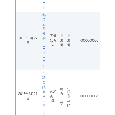
ス
ト
都
道
府
県
知
高橋
北
北
2015年3月27
事
はる
海
海
0000000055
日
マ
み
道
道
ニ
フ
ェ
ス
ト
市
議
会
議
川
神
員
久米
崎
2015年3月27
奈
マ
英一
市
0000000054
日
川
ニ
郎
幸
県
フ
区
ェ
ス