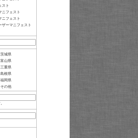
ェスト
マニフェスト
マニフェスト
ーザーマニフェスト
茨城県
富山県
三重県
島根県
福岡県
その他
す。