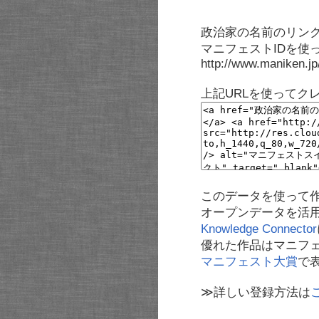
政治家の名前のリンク
マニフェストIDを使
http://www.maniken.j
上記URLを使ってク
このデータを使って
オープンデータを活
Knowledge Connector
優れた作品はマニフ
マニフェスト大賞
で
≫詳しい登録方法は