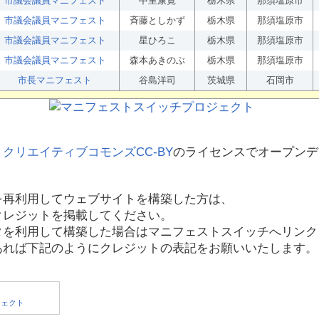
市議会議員マニフェスト
中里康寛
栃木県
那須塩原市
市議会議員マニフェスト
斉藤としかず
栃木県
那須塩原市
市議会議員マニフェスト
星ひろこ
栃木県
那須塩原市
市議会議員マニフェスト
森本あきのぶ
栃木県
那須塩原市
市長マニフェスト
谷島洋司
茨城県
石岡市
、
クリエイティブコモンズCC-BY
のライセンスでオープンデ
を再利用してウェブサイトを構築した方は、
クレジットを掲載してください。
タを利用して構築した場合はマニフェストスイッチへリンク
あれば下記のようにクレジットの表記をお願いいたします。