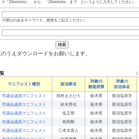
※「20xx/xx/xx」 から 「20xx/xx/xx」まで というように入力してください。
※関心のあるキーワード、政策をご記入ください。
覧のうえダウンロードをお願いします。
覧
1
対象の
対象の
マニフェスト種別
政治家名
都道府県
自治体名
市議会議員マニフェスト
田村まさひろ
栃木県
那須塩原市
市議会議員マニフェスト
鈴木秀信
栃木県
那須塩原市
市議会議員マニフェスト
堤正明
栃木県
那須塩原市
市議会議員マニフェスト
相馬剛
栃木県
那須塩原市
市議会議員マニフェスト
三本木直人
栃木県
那須塩原市