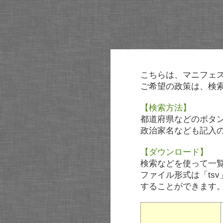
こちらは、マニフェ
ご希望の政策は、検
【検索方法】
都道府県などのボタ
政治家名なども記入
【ダウンロード】
検索などを使って一
ファイル形式は「tsv
することができます