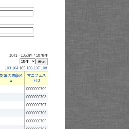
1041
-
1050
件 /
1078
件
...
103
104
105
106
107
108
マニフェス
対象の選挙区
▲
トID
0000000709
0000000708
0000000707
0000000706
0000000705