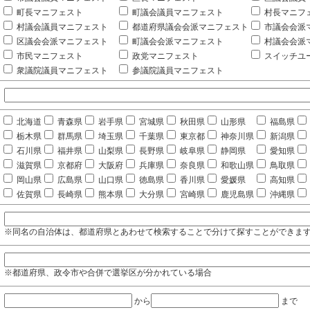
町長マニフェスト
町議会議員マニフェスト
村長マニフ
村議会議員マニフェスト
都道府県議会会派マニフェスト
市議会会派
区議会会派マニフェスト
町議会会派マニフェスト
村議会会派
市民マニフェスト
政党マニフェスト
スイッチユ
衆議院議員マニフェスト
参議院議員マニフェスト
北海道
青森県
岩手県
宮城県
秋田県
山形県
福島県
栃木県
群馬県
埼玉県
千葉県
東京都
神奈川県
新潟県
石川県
福井県
山梨県
長野県
岐阜県
静岡県
愛知県
滋賀県
京都府
大阪府
兵庫県
奈良県
和歌山県
鳥取県
岡山県
広島県
山口県
徳島県
香川県
愛媛県
高知県
佐賀県
長崎県
熊本県
大分県
宮崎県
鹿児島県
沖縄県
※同名の自治体は、都道府県とあわせて検索することで分けて探すことができま
※都道府県、政令市や合併で選挙区が分かれている場合
から
まで