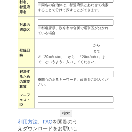
村名、
※同名の自治体は、都道府県とあわせて検索
都道府
することで分けて探すことができます。
県名
対象の
※都道府県、政令市や合併で選挙区が分かれ
選挙区
ている場合
から
登録日
まで
時
※「20xx/xx/xx」 から 「20xx/xx/xx」ま
で というように入力してください。
解決す
るため
※関心のあるキーワード、政策をご記入くだ
の重要
さい。
政策
マニフ
ェスト
ID
利用方法
、
FAQ
を閲覧のう
えダウンロードをお願いし