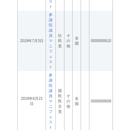
ス
ト
参
議
院
議
員
社
そ
全
2019年7月3日
マ
民
の
0000000610
国
ニ
党
他
フ
ェ
ス
ト
参
議
院
議
国
員
民
そ
2019年6月21
全
マ
民
の
0000000609
日
国
ニ
主
他
フ
党
ェ
ス
ト