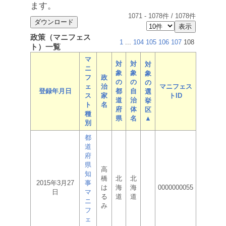
ます。
1071
-
1078
件 /
1078
件
政策（マニフェス
1
...
104
105
106
107
108
ト）一覧
マ
対
対
対
ニ
象
象
象
フ
政
の
の
の
ェ
治
マニフェス
登録年月日
都
自
選
ス
家
トID
道
治
挙
ト
名
府
体
区
種
県
名
▲
別
都
道
府
県
高
知
橋
北
北
2015年3月27
事
は
海
海
0000000055
日
マ
る
道
道
ニ
み
フ
ェ