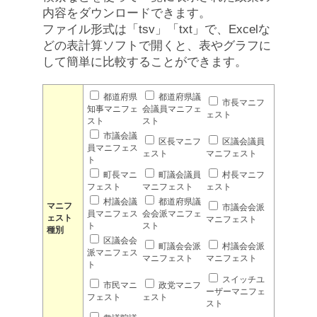
内容をダウンロードできます。
ファイル形式は「tsv」「txt」で、Excelな
どの表計算ソフトで開くと、表やグラフに
して簡単に比較することができます。
都道府県
都道府県議
市長マニフ
知事マニフェ
会議員マニフェ
ェスト
スト
スト
市議会議
区長マニフ
区議会議員
員マニフェス
ェスト
マニフェスト
ト
町長マニ
町議会議員
村長マニフ
フェスト
マニフェスト
ェスト
村議会議
都道府県議
マニフ
市議会会派
員マニフェス
会会派マニフェ
ェスト
マニフェスト
ト
スト
種別
区議会会
町議会会派
村議会会派
派マニフェス
マニフェスト
マニフェスト
ト
スイッチユ
市民マニ
政党マニフ
ーザーマニフェ
フェスト
ェスト
スト