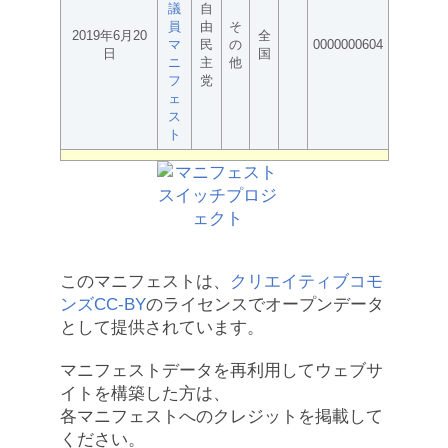
議
自
員
由
そ
2019年6月20
全
マ
民
の
0000000604
日
国
ニ
主
他
フ
党
ェ
ス
ト
このマニフェストは、
クリエイティブコモ
ンズCC-BY
のライセンスでオープンデータ
として提供されています。
マニフェストデータを再利用してウェブサ
イトを構築した方は、
各マニフェストへのクレジットを掲載して
ください。