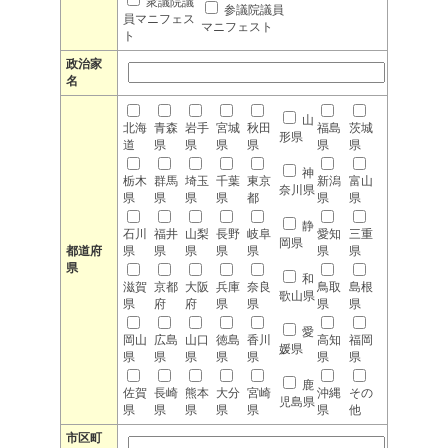
衆議院議
参議院議員
員マニフェス
マニフェスト
ト
政治家
名
山
北海
青森
岩手
宮城
秋田
福島
茨城
形県
道
県
県
県
県
県
県
神
栃木
群馬
埼玉
千葉
東京
新潟
富山
奈川県
県
県
県
県
都
県
県
静
石川
福井
山梨
長野
岐阜
愛知
三重
岡県
都道府
県
県
県
県
県
県
県
県
和
滋賀
京都
大阪
兵庫
奈良
鳥取
島根
歌山県
県
府
府
県
県
県
県
愛
岡山
広島
山口
徳島
香川
高知
福岡
媛県
県
県
県
県
県
県
県
鹿
佐賀
長崎
熊本
大分
宮崎
沖縄
その
児島県
県
県
県
県
県
県
他
市区町