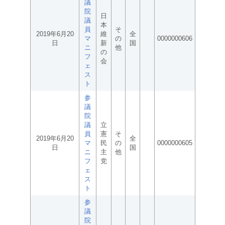
議
院
日
議
本
員
そ
2019年6月20
維
全
マ
の
0000000606
日
新
国
ニ
他
の
フ
会
ェ
ス
ト
参
議
院
議
立
員
憲
そ
2019年6月20
全
マ
民
の
0000000605
日
国
ニ
主
他
フ
党
ェ
ス
ト
参
議
院