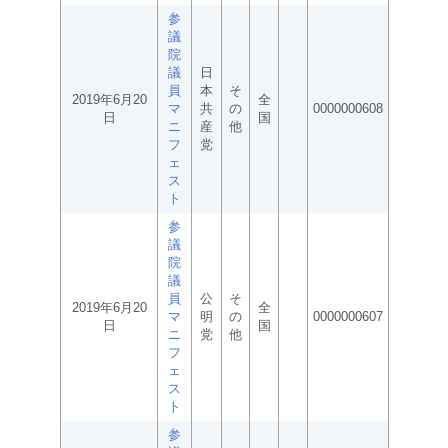
参
議
院
議
日
員
本
そ
2019年6月20
全
マ
共
の
0000000608
日
国
ニ
産
他
フ
党
ェ
ス
ト
参
議
院
議
員
公
そ
2019年6月20
全
マ
明
の
0000000607
日
国
ニ
党
他
フ
ェ
ス
ト
参