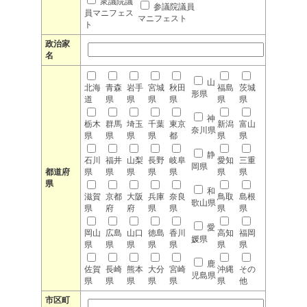
衆議院議
参議院議員
員マニフェス
マニフェスト
ト
政治家
名
山
北海
青森
岩手
宮城
秋田
福島
茨城
形県
道
県
県
県
県
県
県
神
栃木
群馬
埼玉
千葉
東京
新潟
富山
奈川県
県
県
県
県
都
県
県
静
石川
福井
山梨
長野
岐阜
愛知
三重
岡県
都道府
県
県
県
県
県
県
県
県
和
滋賀
京都
大阪
兵庫
奈良
鳥取
島根
歌山県
県
府
府
県
県
県
県
愛
岡山
広島
山口
徳島
香川
高知
福岡
媛県
県
県
県
県
県
県
県
鹿
佐賀
長崎
熊本
大分
宮崎
沖縄
その
児島県
県
県
県
県
県
県
他
市区町