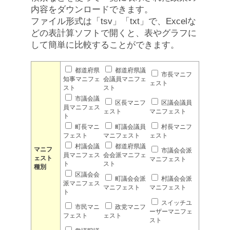
内容をダウンロードできます。
ファイル形式は「tsv」「txt」で、Excelな
どの表計算ソフトで開くと、表やグラフに
して簡単に比較することができます。
都道府県
都道府県議
市長マニフ
知事マニフェ
会議員マニフェ
ェスト
スト
スト
市議会議
区長マニフ
区議会議員
員マニフェス
ェスト
マニフェスト
ト
町長マニ
町議会議員
村長マニフ
フェスト
マニフェスト
ェスト
村議会議
都道府県議
マニフ
市議会会派
員マニフェス
会会派マニフェ
ェスト
マニフェスト
ト
スト
種別
区議会会
町議会会派
村議会会派
派マニフェス
マニフェスト
マニフェスト
ト
スイッチユ
市民マニ
政党マニフ
ーザーマニフェ
フェスト
ェスト
スト