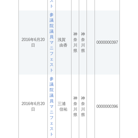
ス
ト
参
議
院
議
神
神
員
2016年6月20
浅賀
奈
奈
マ
0000000397
日
由香
川
川
ニ
県
県
フ
ェ
ス
ト
参
議
院
議
神
神
員
2016年6月20
三浦
奈
奈
マ
0000000396
日
信祐
川
川
ニ
県
県
フ
ェ
ス
ト