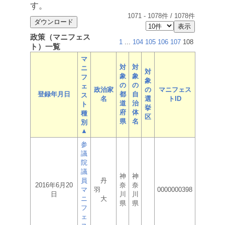
す。
1071
-
1078
件 /
1078
件
政策（マニフェス
1
...
104
105
106
107
108
ト）一覧
マ
対
対
ニ
対
象
象
フ
象
の
の
ェ
政治家
の
マニフェス
登録年月日
都
自
ス
名
選
トID
道
治
ト
挙
府
体
種
区
県
名
別
▲
参
議
院
議
神
神
員
丹
2016年6月20
奈
奈
マ
羽
0000000398
日
川
川
ニ
大
県
県
フ
ェ