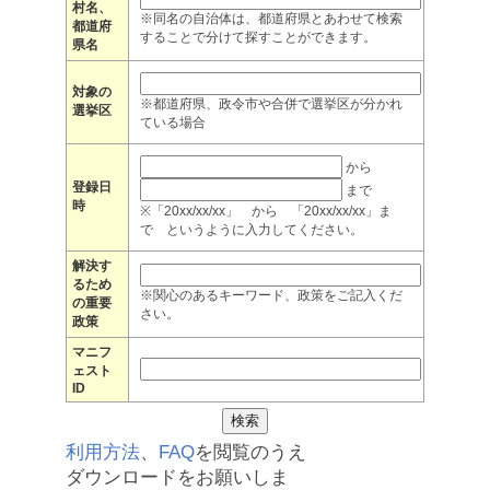
村名、
※同名の自治体は、都道府県とあわせて検索
都道府
することで分けて探すことができます。
県名
対象の
※都道府県、政令市や合併で選挙区が分かれ
選挙区
ている場合
から
登録日
まで
時
※「20xx/xx/xx」 から 「20xx/xx/xx」ま
で というように入力してください。
解決す
るため
※関心のあるキーワード、政策をご記入くだ
の重要
さい。
政策
マニフ
ェスト
ID
利用方法
、
FAQ
を閲覧のうえ
ダウンロードをお願いしま