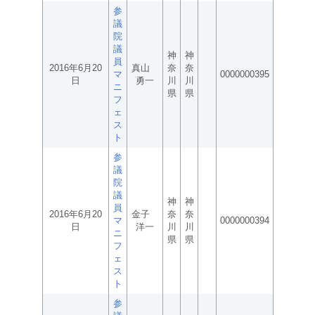
参
議
院
議
神
神
員
2016年6月20
真山
奈
奈
マ
0000000395
日
勇一
川
川
ニ
県
県
フ
ェ
ス
ト
参
議
院
議
神
神
員
2016年6月20
金子
奈
奈
マ
0000000394
日
洋一
川
川
ニ
県
県
フ
ェ
ス
ト
参