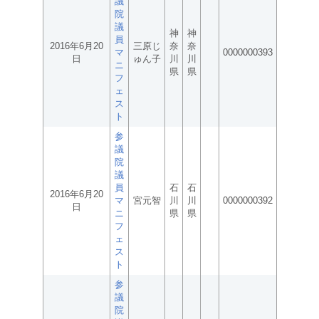
議
院
議
神
神
員
2016年6月20
三原じ
奈
奈
マ
0000000393
日
ゅん子
川
川
ニ
県
県
フ
ェ
ス
ト
参
議
院
議
員
石
石
2016年6月20
マ
宮元智
川
川
0000000392
日
ニ
県
県
フ
ェ
ス
ト
参
議
院