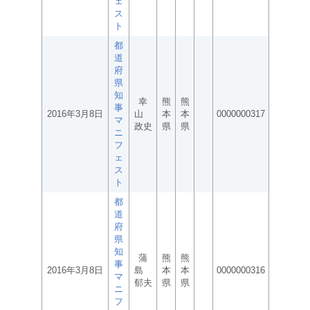
ェ
ス
ト
都
道
府
県
知
幸
熊
熊
事
2016年3月8日
山
本
本
0000000317
マ
政史
県
県
ニ
フ
ェ
ス
ト
都
道
府
県
知
蒲
熊
熊
事
2016年3月8日
島
本
本
0000000316
マ
郁夫
県
県
ニ
フ