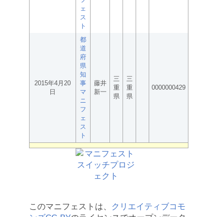
ェ
ス
ト
都
道
府
県
知
三
三
2015年4月20
事
藤井
重
重
0000000429
日
マ
新一
県
県
ニ
フ
ェ
ス
ト
このマニフェストは、
クリエイティブコモ