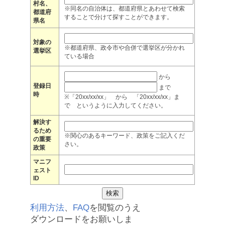
村名、
※同名の自治体は、都道府県とあわせて検索
都道府
することで分けて探すことができます。
県名
対象の
※都道府県、政令市や合併で選挙区が分かれ
選挙区
ている場合
から
登録日
まで
時
※「20xx/xx/xx」 から 「20xx/xx/xx」ま
で というように入力してください。
解決す
るため
※関心のあるキーワード、政策をご記入くだ
の重要
さい。
政策
マニフ
ェスト
ID
利用方法
、
FAQ
を閲覧のうえ
ダウンロードをお願いしま