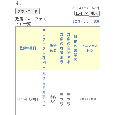
す。
31
-
40
件 /
1078
件
政策（マニフェス
1
2
3
4
5
6
...
108
ト）一覧
マ
対
対
ニ
対
象
象
フ
象
の
の
ェ
政治
の
マニフェス
登録年月日
都
自
ス
家名
選
トID
道
治
ト
挙
府
体
種
区
県
名
別
▲
都
道
府
県
知
熊
熊
事
寺内
2016年3月8日
本
本
0000000318
マ
大介
県
県
ニ
フ