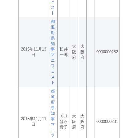
ェ
ス
ト
都
道
府
県
知
大
大
2015年11月13
事
松井
阪
阪
0000000282
日
マ
一郎
府
府
ニ
フ
ェ
ス
ト
都
道
府
県
知
くり
大
大
2015年11月11
事
はら
阪
阪
0000000281
日
マ
貴子
府
府
ニ
フ