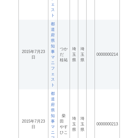
ェ
ス
ト
都
道
府
県
知
つか
埼
埼
2015年7月23
事
だ
玉
玉
0000000214
日
マ
桂祐
県
県
ニ
フ
ェ
ス
ト
都
道
府
県
知
柴
埼
埼
2015年7月23
事
田
玉
玉
0000000213
日
マ
やす
県
県
ニ
ひこ
フ