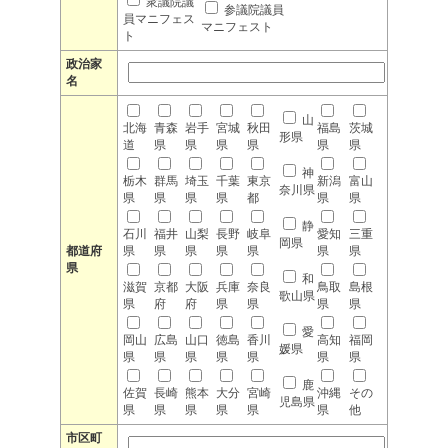
衆議院議
参議院議員
員マニフェス
マニフェスト
ト
政治家
名
山
北海
青森
岩手
宮城
秋田
福島
茨城
形県
道
県
県
県
県
県
県
神
栃木
群馬
埼玉
千葉
東京
新潟
富山
奈川県
県
県
県
県
都
県
県
静
石川
福井
山梨
長野
岐阜
愛知
三重
岡県
都道府
県
県
県
県
県
県
県
県
和
滋賀
京都
大阪
兵庫
奈良
鳥取
島根
歌山県
県
府
府
県
県
県
県
愛
岡山
広島
山口
徳島
香川
高知
福岡
媛県
県
県
県
県
県
県
県
鹿
佐賀
長崎
熊本
大分
宮崎
沖縄
その
児島県
県
県
県
県
県
県
他
市区町