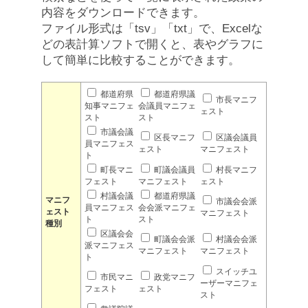
内容をダウンロードできます。
ファイル形式は「tsv」「txt」で、Excelな
どの表計算ソフトで開くと、表やグラフに
して簡単に比較することができます。
都道府県
都道府県議
市長マニフ
知事マニフェ
会議員マニフェ
ェスト
スト
スト
市議会議
区長マニフ
区議会議員
員マニフェス
ェスト
マニフェスト
ト
町長マニ
町議会議員
村長マニフ
フェスト
マニフェスト
ェスト
村議会議
都道府県議
マニフ
市議会会派
員マニフェス
会会派マニフェ
ェスト
マニフェスト
ト
スト
種別
区議会会
町議会会派
村議会会派
派マニフェス
マニフェスト
マニフェスト
ト
スイッチユ
市民マニ
政党マニフ
ーザーマニフェ
フェスト
ェスト
スト