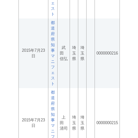
ェ
ス
ト
都
道
府
県
知
武
埼
埼
2015年7月23
事
田
玉
玉
0000000216
日
マ
信弘
県
県
ニ
フ
ェ
ス
ト
都
道
府
県
知
上
埼
埼
2015年7月23
事
田
玉
玉
0000000215
日
マ
清司
県
県
ニ
フ