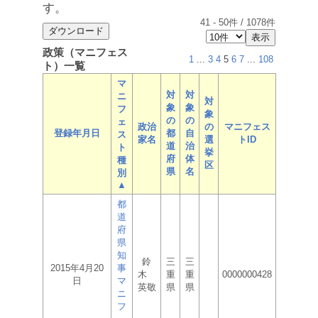
す。
41
-
50
件 /
1078
件
政策（マニフェス
1
...
3
4
5
6
7
...
108
ト）一覧
マ
対
対
ニ
対
象
象
フ
象
の
の
ェ
政治
の
マニフェス
登録年月日
都
自
ス
家名
選
トID
道
治
ト
挙
府
体
種
区
県
名
別
▲
都
道
府
県
知
鈴
三
三
2015年4月20
事
木
重
重
0000000428
日
マ
英敬
県
県
ニ
フ