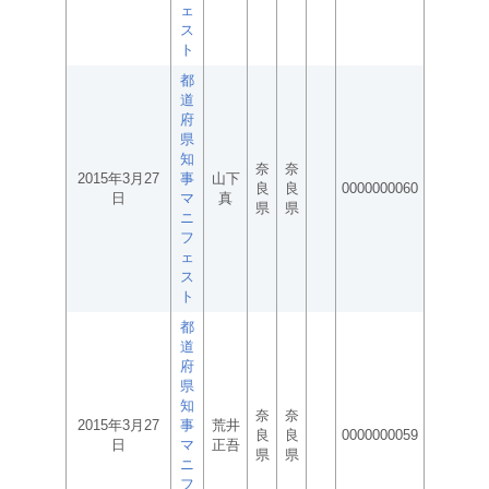
ェ
ス
ト
都
道
府
県
知
奈
奈
2015年3月27
事
山下
良
良
0000000060
日
マ
真
県
県
ニ
フ
ェ
ス
ト
都
道
府
県
知
奈
奈
2015年3月27
事
荒井
良
良
0000000059
日
マ
正吾
県
県
ニ
フ