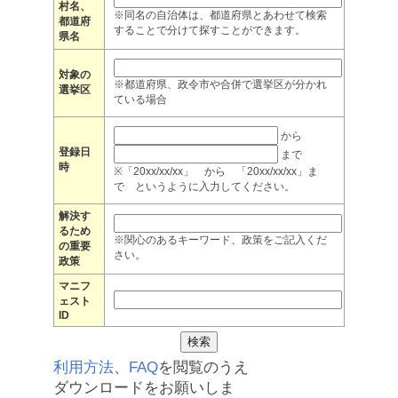
村名、
※同名の自治体は、都道府県とあわせて検索
都道府
することで分けて探すことができます。
県名
対象の
※都道府県、政令市や合併で選挙区が分かれ
選挙区
ている場合
から
登録日
まで
時
※「20xx/xx/xx」 から 「20xx/xx/xx」ま
で というように入力してください。
解決す
るため
※関心のあるキーワード、政策をご記入くだ
の重要
さい。
政策
マニフ
ェスト
ID
利用方法
、
FAQ
を閲覧のうえ
ダウンロードをお願いしま