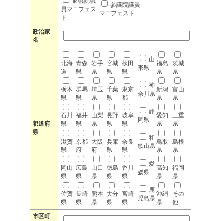
衆議院議
参議院議員
員マニフェス
マニフェスト
ト
政治家
名
山
北海
青森
岩手
宮城
秋田
福島
茨城
形県
道
県
県
県
県
県
県
神
栃木
群馬
埼玉
千葉
東京
新潟
富山
奈川県
県
県
県
県
都
県
県
静
石川
福井
山梨
長野
岐阜
愛知
三重
岡県
都道府
県
県
県
県
県
県
県
県
和
滋賀
京都
大阪
兵庫
奈良
鳥取
島根
歌山県
県
府
府
県
県
県
県
愛
岡山
広島
山口
徳島
香川
高知
福岡
媛県
県
県
県
県
県
県
県
鹿
佐賀
長崎
熊本
大分
宮崎
沖縄
その
児島県
県
県
県
県
県
県
他
市区町