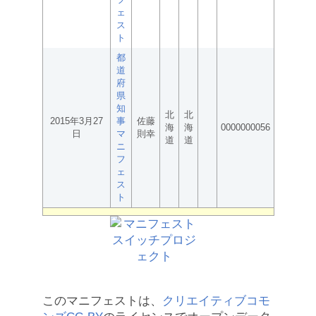
ェ
ス
ト
都
道
府
県
知
北
北
2015年3月27
事
佐藤
海
海
0000000056
日
マ
則幸
道
道
ニ
フ
ェ
ス
ト
このマニフェストは、
クリエイティブコモ