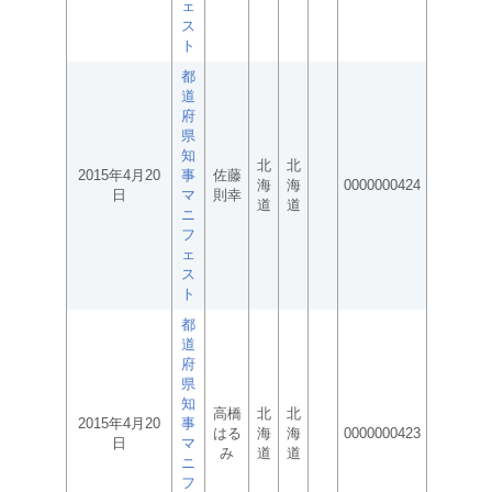
ェ
ス
ト
都
道
府
県
知
北
北
2015年4月20
事
佐藤
海
海
0000000424
日
マ
則幸
道
道
ニ
フ
ェ
ス
ト
都
道
府
県
知
高橋
北
北
2015年4月20
事
はる
海
海
0000000423
日
マ
み
道
道
ニ
フ