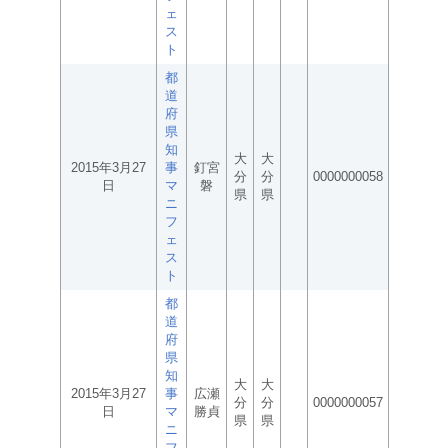
ェ
ス
ト
都
道
府
県
知
大
大
2015年3月27
事
釘宮
分
分
0000000058
日
マ
磐
県
県
ニ
フ
ェ
ス
ト
都
道
府
県
知
大
大
2015年3月27
事
広瀬
分
分
0000000057
日
マ
勝貞
県
県
ニ
フ