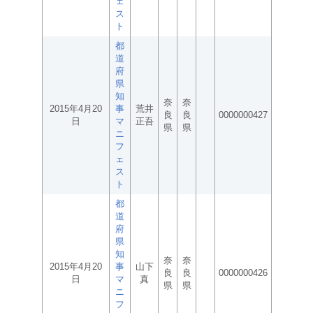
ェ
ス
ト
都
道
府
県
知
奈
奈
2015年4月20
事
荒井
良
良
0000000427
日
マ
正吾
県
県
ニ
フ
ェ
ス
ト
都
道
府
県
知
奈
奈
2015年4月20
事
山下
良
良
0000000426
日
マ
真
県
県
ニ
フ