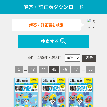
解答・訂正表ダウンロード
解答・訂正表を検索
検索する
441
-
450
件 /
498
件
1
43
44
45
46
47
50
...
...