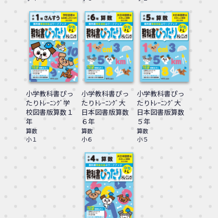
小学教科書ぴっ
小学教科書ぴっ
小学教科書ぴっ
たりﾄﾚｰﾆﾝｸﾞ学
たりﾄﾚｰﾆﾝｸﾞ大
たりﾄﾚｰﾆﾝｸﾞ大
校図書版算数１
日本図書版算数
日本図書版算数
年
６年
５年
算数
算数
算数
小１
小６
小５