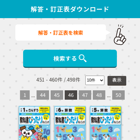
解答・訂正表ダウンロード
解答・訂正表を検索
検索する
451
-
460
件 /
498
件
1
44
45
46
47
48
50
...
...