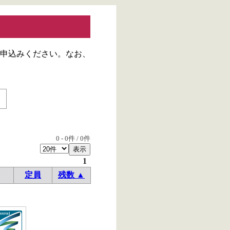
申込みください。なお、
0
-
0
件 /
0
件
1
定員
残数 ▲