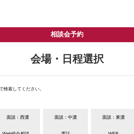
相談会予約
会場・日程選択
で検索してください。
面談：西濃
面談：中濃
面談：東濃
Web総合相談...
電話
WEB