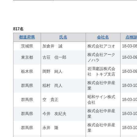
817
名
都道府県
氏名
会社名
点検診
茨城県
加倉井 誠
株式会社アコオ
18-03-0
株式会社アーク
東京都
古荘 信一郎
18-03-0
ノハラ
岩澤建設株式会
栃木県
岡野 純人
18-03-0
社 トキブ支店
株式会社中井産
群馬県
稲村 尚人
18-03-1
業
昭和サイン株式
群馬県
空 貴正
18-03-1
会社
株式会社中井産
群馬県
今井 友紀夫
18-03-1
業
株式会社中井産
群馬県
永井 隆
18-03-1
業