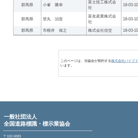
富士技工株式会
群馬県
小峯 勝幸
18-03-1
社
富友産業株式会
群馬県
登丸 治宣
18-03-1
社
群馬県
市根井 保之
株式会社信交
18-03-1
このページは、当協会が契約する
株式会社パイプ
います。
一般社団法人
全国道路標識・標示業協会
〒102-0083