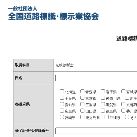
道路標
取得科目
点検診断士
氏名
北海道
青森県
岩手県
宮城
千葉県
東京都
神奈川県
新
都道府県
愛知県
三重県
滋賀県
京都
広島県
山口県
徳島県
香川
宮崎県
鹿児島県
沖縄県
そ
修了証番号/登録番号