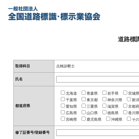
道路標
取得科目
点検診断士
氏名
北海道
青森県
岩手県
宮城
千葉県
東京都
神奈川県
新
都道府県
愛知県
三重県
滋賀県
京都
広島県
山口県
徳島県
香川
宮崎県
鹿児島県
沖縄県
そ
修了証番号/登録番号