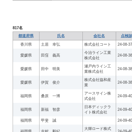
817
名
都道府県
氏名
会社名
点検診
香川県
土居 幸弘
株式会社コート
24-08-3
今治ライン工業
愛媛県
田窪 義高
24-08-3
株式会社
瀬戸内ライン工
愛媛県
田中 明美
24-08-3
業株式会社
株式会社協和産
愛媛県
伊賀 俊介
24-08-3
業
アースサイン株
福岡県
桑原 一博
24-09-4
式会社
日本ディックラ
福岡県
新福 智彦
24-09-4
イト株式会社
福岡県
甲斐 誠
24-09-40
大輝ロード株式
福岡県
吉村 毅紀
24-09-4