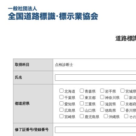
道路標
取得科目
点検診断士
氏名
北海道
青森県
岩手県
宮城
千葉県
東京都
神奈川県
新
都道府県
愛知県
三重県
滋賀県
京都
広島県
山口県
徳島県
香川
宮崎県
鹿児島県
沖縄県
そ
修了証番号/登録番号