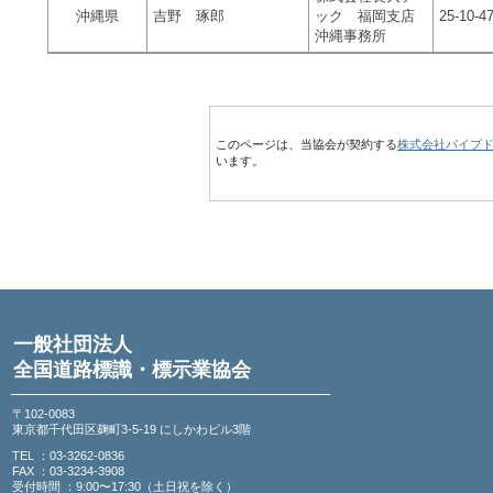
沖縄県
吉野 琢郎
ック 福岡支店
25-10-4
沖縄事務所
このページは、当協会が契約する
株式会社パイプ
います。
一般社団法人
全国道路標識・標示業協会
〒102-0083
東京都千代田区麹町3-5-19 にしかわビル3階
TEL ：03-3262-0836
FAX ：03-3234-3908
受付時間 ：9:00〜17:30（土日祝を除く）