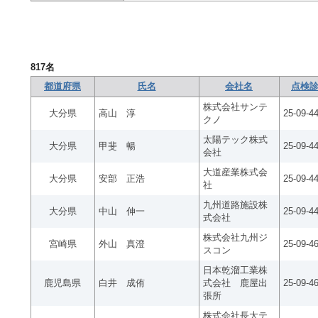
817
名
都道府県
氏名
会社名
点検診
株式会社サンテ
大分県
高山 淳
25-09-4
クノ
太陽テック株式
大分県
甲斐 暢
25-09-4
会社
大道産業株式会
大分県
安部 正浩
25-09-4
社
九州道路施設株
大分県
中山 伸一
25-09-4
式会社
株式会社九州ジ
宮崎県
外山 真澄
25-09-4
スコン
日本乾溜工業株
鹿児島県
白井 成侑
式会社 鹿屋出
25-09-4
張所
株式会社長大テ