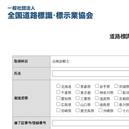
道路標
取得科目
点検診断士
氏名
北海道
青森県
岩手県
宮城
千葉県
東京都
神奈川県
新
都道府県
愛知県
三重県
滋賀県
京都
広島県
山口県
徳島県
香川
宮崎県
鹿児島県
沖縄県
そ
修了証番号/登録番号