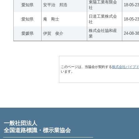
東陽工業有限会
愛知県
安平治 邦浩
18-05-23
社
日道工業株式会
愛知県
庵 剛士
18-05-2
社
株式会社協和産
愛媛県
伊賀 俊介
24-08-3
業
このページは、当協会が契約する
株式会社パイプ
います。
一般社団法人
全国道路標識・標示業協会