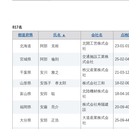
817
名
都道府県
氏名 ▲
会社名
点検
北開工営株式会
北海道
阿部 克裕
23-01-0
社
交通施設工業株
宮城県
阿部 倫則
25-02-0
式会社
秩父産業株式会
千葉県
安川 雅之
21-03-1
社
山形県
安孫子 孝太郎
株式会社三和
18-02-0
北陸機材株式会
富山県
安田 聡
18-04-1
社
株式会社寿陽建
福岡県
安藤 亮介
20-09-4
設
大道産業株式会
大分県
安部 正浩
25-09-4
社