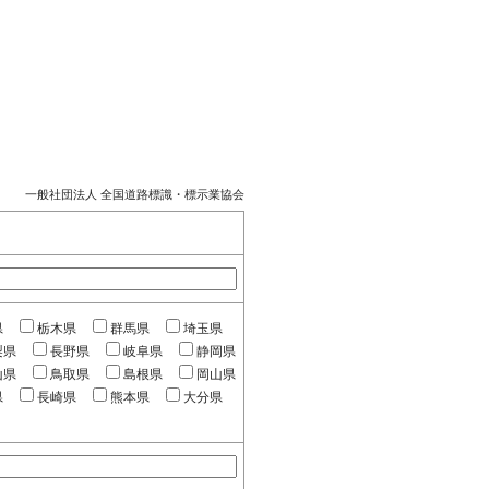
一般社団法人 全国道路標識・標示業協会
県
栃木県
群馬県
埼玉県
梨県
長野県
岐阜県
静岡県
山県
鳥取県
島根県
岡山県
県
長崎県
熊本県
大分県