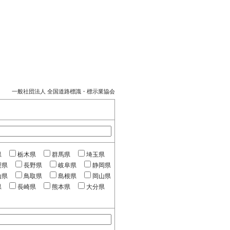
一般社団法人 全国道路標識・標示業協会
県
栃木県
群馬県
埼玉県
梨県
長野県
岐阜県
静岡県
山県
鳥取県
島根県
岡山県
県
長崎県
熊本県
大分県