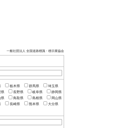
一般社団法人 全国道路標識・標示業協会
県
栃木県
群馬県
埼玉県
梨県
長野県
岐阜県
静岡県
山県
鳥取県
島根県
岡山県
県
長崎県
熊本県
大分県