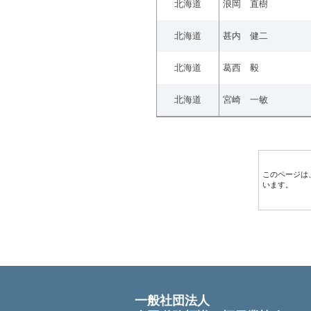
北海道
浪岡 直樹
北海道
甚内 健二
北海道
葛西 毅
北海道
宮崎 一敏
このページは
います。
一般社団法人