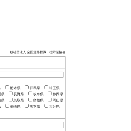
一般社団法人 全国道路標識・標示業協会
県
栃木県
群馬県
埼玉県
梨県
長野県
岐阜県
静岡県
山県
鳥取県
島根県
岡山県
県
長崎県
熊本県
大分県