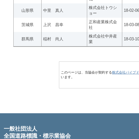
株式会社トウシ
山形県
中里 真人
18-02-0
ョー
正和産業株式会
茨城県
上沢 昌幸
18-03-0
社
株式会社中井産
群馬県
稲村 尚人
18-03-1
業
このページは、当協会が契約する
株式会社パイプ
います。
一般社団法人
全国道路標識・標示業協会