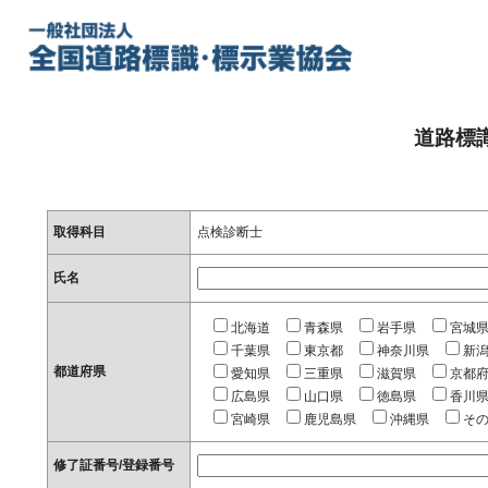
道路標
取得科目
点検診断士
氏名
北海道
青森県
岩手県
宮城
千葉県
東京都
神奈川県
新
都道府県
愛知県
三重県
滋賀県
京都
広島県
山口県
徳島県
香川
宮崎県
鹿児島県
沖縄県
そ
修了証番号/登録番号