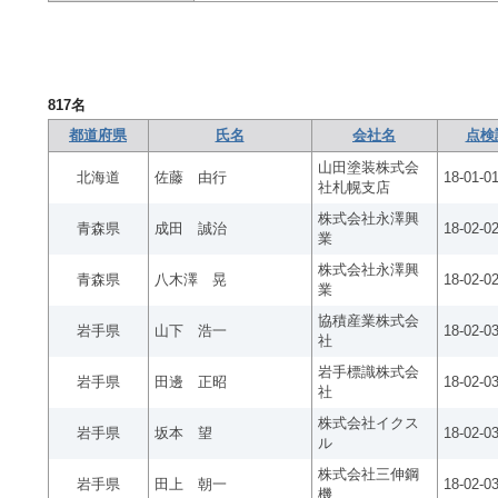
817
名
都道府県
氏名
会社名
点検
山田塗装株式会
北海道
佐藤 由行
18-01-0
社札幌支店
株式会社永澤興
青森県
成田 誠治
18-02-0
業
株式会社永澤興
青森県
八木澤 晃
18-02-0
業
協積産業株式会
岩手県
山下 浩一
18-02-0
社
岩手標識株式会
岩手県
田邊 正昭
18-02-0
社
株式会社イクス
岩手県
坂本 望
18-02-0
ル
株式会社三伸鋼
岩手県
田上 朝一
18-02-0
機