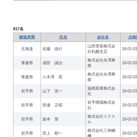
817
名
都道府県
氏名
会社名
点検
山田塗装株式会
北海道
佐藤 由行
18-01-0
社札幌支店
株式会社永澤興
青森県
成田 誠治
18-02-0
業
株式会社永澤興
青森県
八木澤 晃
18-02-0
業
協積産業株式会
岩手県
山下 浩一
18-02-0
社
岩手標識株式会
岩手県
田邊 正昭
18-02-0
社
株式会社イクス
岩手県
坂本 望
18-02-0
ル
株式会社三伸鋼
岩手県
田上 朝一
18-02-0
機