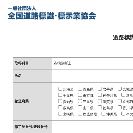
道路標
取得科目
点検診断士
氏名
北海道
青森県
岩手県
宮城
千葉県
東京都
神奈川県
新
都道府県
愛知県
三重県
滋賀県
京都
広島県
山口県
徳島県
香川
宮崎県
鹿児島県
沖縄県
そ
修了証番号/登録番号