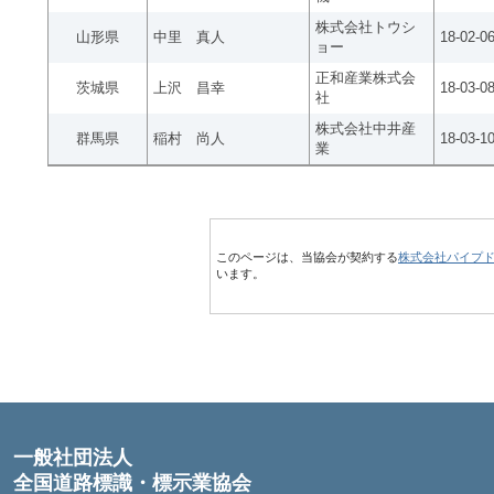
株式会社トウシ
山形県
中里 真人
18-02-0
ョー
正和産業株式会
茨城県
上沢 昌幸
18-03-0
社
株式会社中井産
群馬県
稲村 尚人
18-03-1
業
このページは、当協会が契約する
株式会社パイプ
います。
一般社団法人
全国道路標識・標示業協会