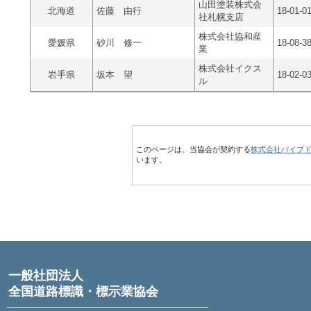
山田塗装株式会
北海道
佐藤 由行
18-01-0
社札幌支店
株式会社協和産
愛媛県
砂川 修一
18-08-3
業
株式会社イクス
岩手県
坂本 望
18-02-0
ル
このページは、当協会が契約する
株式会社パイプ
います。
一般社団法人
全国道路標識・標示業協会