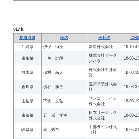
817
名
都道府県
氏名
会社名
点検
沖縄県
伊保 恒次
新星株式会社
18-10-4
株式会社アーク
東京都
一色 計朗
18-03-1
ノハラ
株式会社中井産
群馬県
稲村 尚人
18-03-1
業
玉藻塗装株式会
香川県
横谷 勝治
18-08-3
社
サンコーライン
山梨県
下條 文弘
18-03-1
株式会社
日本リーテック
東京都
五十嵐 孝幸
18-03-1
株式会社
中部ライン株式
岐阜県
黒 秀章
18-05-2
会社