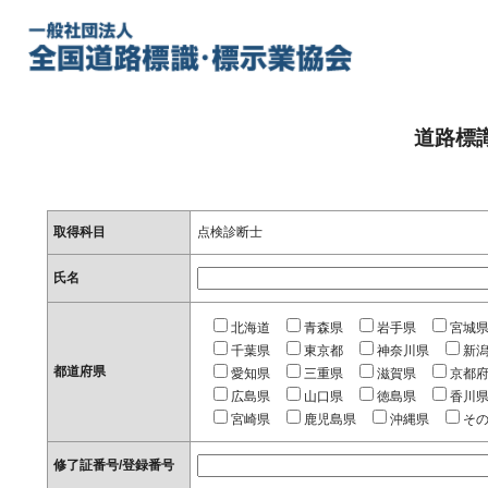
道路標
取得科目
点検診断士
氏名
北海道
青森県
岩手県
宮城
千葉県
東京都
神奈川県
新
都道府県
愛知県
三重県
滋賀県
京都
広島県
山口県
徳島県
香川
宮崎県
鹿児島県
沖縄県
そ
修了証番号/登録番号