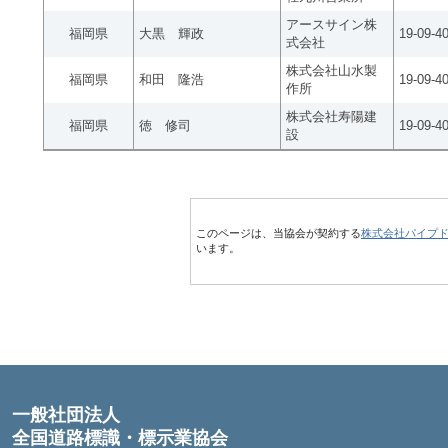
アースサイン株
福岡県
大黒 輝政
19-09-4
式会社
株式会社山水製
福岡県
和田 隆浩
19-09-4
作所
株式会社寿陽建
福岡県
徳 修司
19-09-4
設
このページは、当協会が契約する
株式会社パイプ
います。
一般社団法人
全国道路標識・標示業協会