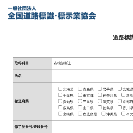
道路標
取得科目
点検診断士
氏名
北海道
青森県
岩手県
宮城
千葉県
東京都
神奈川県
新
都道府県
愛知県
三重県
滋賀県
京都
広島県
山口県
徳島県
香川
宮崎県
鹿児島県
沖縄県
そ
修了証番号/登録番号