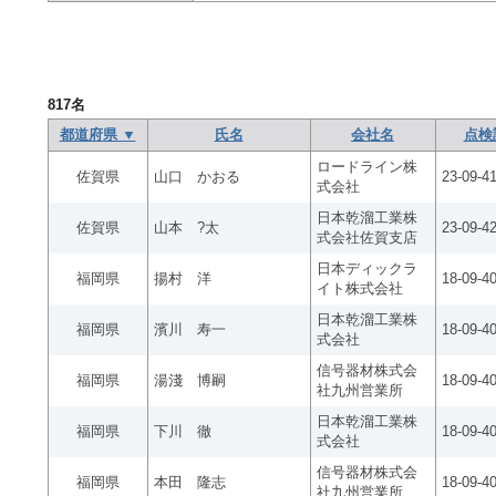
817
名
都道府県 ▼
氏名
会社名
点検
ロードライン株
佐賀県
山口 かおる
23-09-4
式会社
日本乾溜工業株
佐賀県
山本 ?太
23-09-4
式会社佐賀支店
日本ディックラ
福岡県
揚村 洋
18-09-4
イト株式会社
日本乾溜工業株
福岡県
濱川 寿一
18-09-4
式会社
信号器材株式会
福岡県
湯淺 博嗣
18-09-4
社九州営業所
日本乾溜工業株
福岡県
下川 徹
18-09-4
式会社
信号器材株式会
福岡県
本田 隆志
18-09-4
社九州営業所