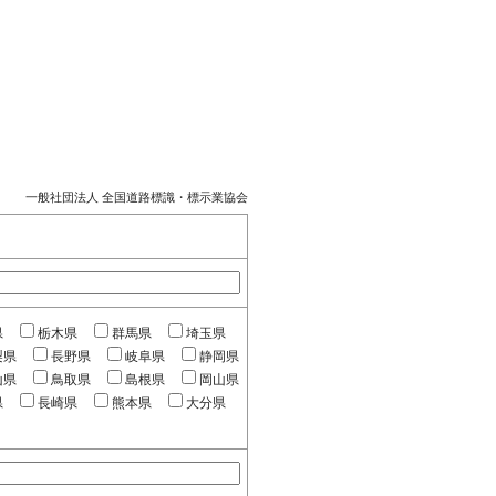
一般社団法人 全国道路標識・標示業協会
県
栃木県
群馬県
埼玉県
梨県
長野県
岐阜県
静岡県
山県
鳥取県
島根県
岡山県
県
長崎県
熊本県
大分県