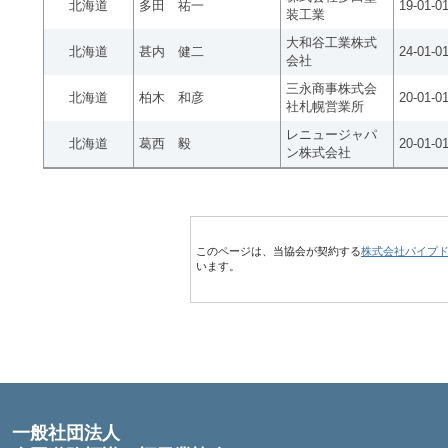
北海道
多田 祐一
19-01-0
装工業
大和谷工業株式
北海道
甚内 健二
24-01-0
会社
三永商事株式会
北海道
柏木 和彦
20-01-0
社札幌営業所
レニュージャパ
北海道
葛西 毅
20-01-0
ン株式会社
このページは、当協会が契約する
株式会社パイプ
います。
一般社団法人