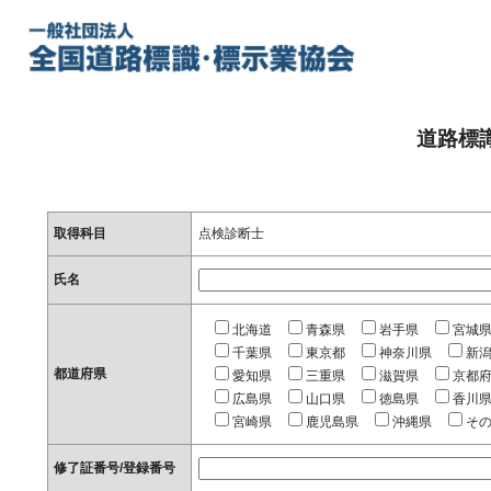
道路標
取得科目
点検診断士
氏名
北海道
青森県
岩手県
宮城
千葉県
東京都
神奈川県
新
都道府県
愛知県
三重県
滋賀県
京都
広島県
山口県
徳島県
香川
宮崎県
鹿児島県
沖縄県
そ
修了証番号/登録番号