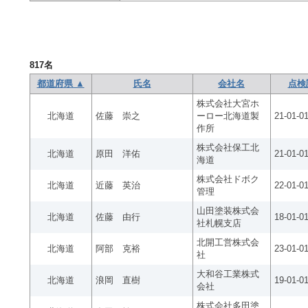
817
名
都道府県 ▲
氏名
会社名
点検
株式会社大宮ホ
北海道
佐藤 崇之
ーロー北海道製
21-01-0
作所
株式会社保工北
北海道
原田 洋佑
21-01-0
海道
株式会社ドボク
北海道
近藤 英治
22-01-0
管理
山田塗装株式会
北海道
佐藤 由行
18-01-0
社札幌支店
北開工営株式会
北海道
阿部 克裕
23-01-0
社
大和谷工業株式
北海道
浪岡 直樹
19-01-0
会社
株式会社多田塗