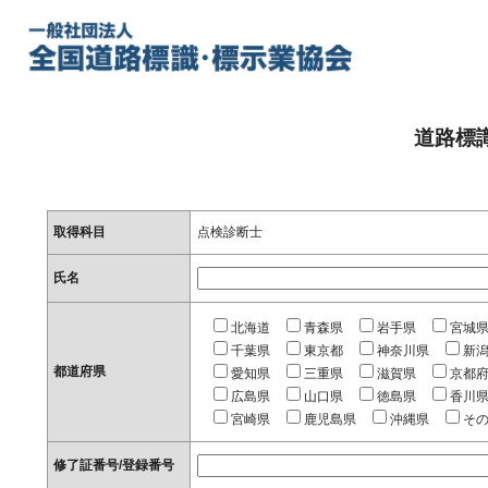
道路標
取得科目
点検診断士
氏名
北海道
青森県
岩手県
宮城
千葉県
東京都
神奈川県
新
都道府県
愛知県
三重県
滋賀県
京都
広島県
山口県
徳島県
香川
宮崎県
鹿児島県
沖縄県
そ
修了証番号/登録番号