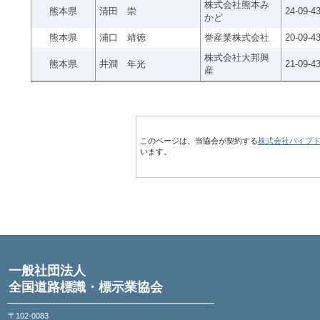
株式会社熊本み
熊本県
清田 崇
24-09-4
かど
熊本県
浦口 靖徳
誉産業株式会社
20-09-4
株式会社大邦興
熊本県
井澗 年光
21-09-4
産
このページは、当協会が契約する
株式会社パイプ
います。
一般社団法人
全国道路標識・標示業協会
〒102-0083