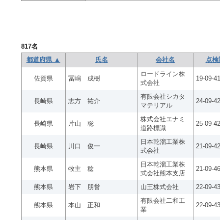
817
名
都道府県 ▲
氏名
会社名
点検
ロードライン株
佐賀県
冨嶋 成樹
19-09-4
式会社
有限会社シカタ
長崎県
志方 祐介
24-09-4
マテリアル
株式会社エナミ
長崎県
片山 聡
25-09-4
道路標識
日本乾溜工業株
長崎県
川口 俊一
21-09-4
式会社
日本乾溜工業株
熊本県
牧主 稔
21-09-4
式会社熊本支店
熊本県
岩下 朋誉
山王株式会社
22-09-43
有限会社二和工
熊本県
本山 正和
22-09-4
業