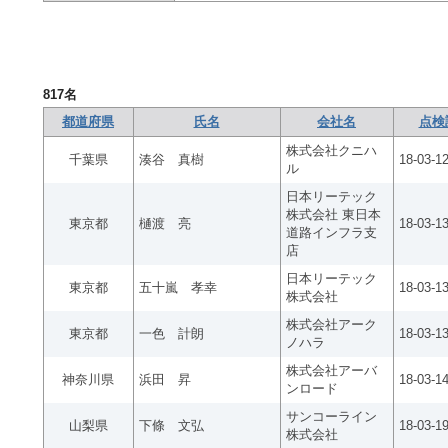
817
名
都道府県
氏名
会社名
点検
株式会社クニハ
千葉県
湊谷 真樹
18-03-1
ル
日本リーテック
株式会社 東日本
東京都
樋渡 亮
18-03-13
道路インフラ支
店
日本リーテック
東京都
五十嵐 孝幸
18-03-1
株式会社
株式会社アーク
東京都
一色 計朗
18-03-1
ノハラ
株式会社アーバ
神奈川県
浜田 昇
18-03-1
ンロード
サンコーライン
山梨県
下條 文弘
18-03-1
株式会社