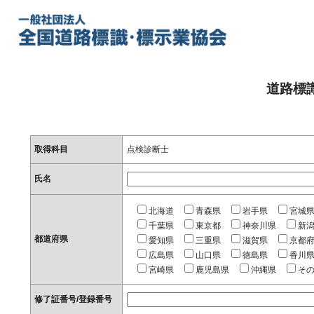
道路標
取得科目
点検診断士
氏名
北海道
青森県
岩手県
宮城
千葉県
東京都
神奈川県
新
都道府県
愛知県
三重県
滋賀県
京都
広島県
山口県
徳島県
香川
宮崎県
鹿児島県
沖縄県
そ
修了証番号/登録番号