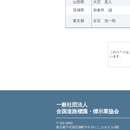
山形県
大宮 直人
茨城県
加倉井 誠
東京都
古荘 信一郎
このページは
います。
一般社団法人
全国道路標識・標示業協会
〒102-0083
東京都千代田区麹町3-5-19 にしかわビル3階