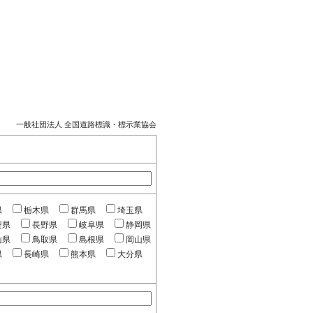
一般社団法人 全国道路標識・標示業協会
県
栃木県
群馬県
埼玉県
梨県
長野県
岐阜県
静岡県
山県
鳥取県
島根県
岡山県
県
長崎県
熊本県
大分県