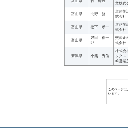
富山県
竹 幹雄
業株式
道路施
富山県
北野 務
式会社
道路施
富山県
松下 孝一
式会社
好田 裕一
交通企
富山県
郎
式会社
株式会
新潟県
小熊 秀信
ックス
崎営業
このページは
います。