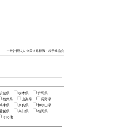
一般社団法人 全国道路標識・標示業協会
茨城県
栃木県
群馬県
福井県
山梨県
長野県
兵庫県
奈良県
和歌山県
愛媛県
高知県
福岡県
その他