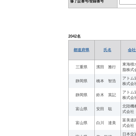
修了証番号/登録番号
2042
名
都道府県
氏名
会社
東海積
三重県
濱田 雅行
脂株式
アトム
静岡県
橋本 智浩
株式会
アトム
静岡県
鈴木 英記
株式会
北陸機
富山県
安田 聡
式会社
富美道
富山県
白川 達美
式会社
日本交