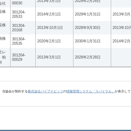
2013年3月1日
2028年2月28日
00030
会社
設株
301204-
2014年2月1日
2029年1月31日
2013年3月
20533
設株
301304-
2013年10月1日
2028年9月30日
2013年10
20168
画株
301304-
2020年2月1日
2030年1月31日
2014年2月
20535
社レ
301204-
 柏
2013年3月1日
2028年2月28日
00029
所
、当協会が契約する
株式会社パイプドビッツ
の
情報管理システム「スパイラル」
が表示して