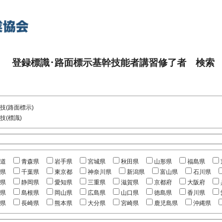
登録標識･路面標示基幹技能者講習修了者 検索
技(路面標示)
技(標識)
道
青森県
岩手県
宮城県
秋田県
山形県
福島県
県
千葉県
東京都
神奈川県
新潟県
富山県
石川県
県
静岡県
愛知県
三重県
滋賀県
京都府
大阪府
県
島根県
岡山県
広島県
山口県
徳島県
香川県
県
長崎県
熊本県
大分県
宮崎県
鹿児島県
沖縄県