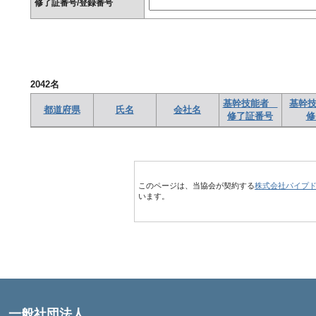
修了証番号/登録番号
2042
名
基幹技能者
基幹技
都道府県
氏名
会社名
修了証番号
修
このページは、当協会が契約する
株式会社パイプ
います。
一般社団法人