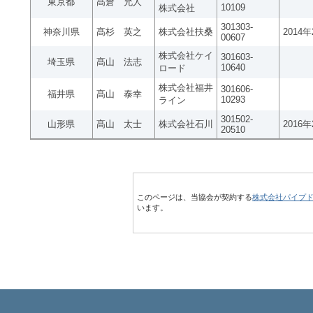
東京都
髙倉 允人
10109
株式会社
301303-
神奈川県
髙杉 英之
株式会社扶桑
2014
00607
株式会社ケイ
301603-
埼玉県
髙山 法志
10640
ロード
株式会社福井
301606-
福井県
髙山 泰幸
10293
ライン
301502-
山形県
髙山 太士
株式会社石川
2016
20510
このページは、当協会が契約する
株式会社パイプ
います。