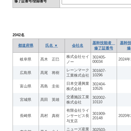
修了証番号/登録番号
2042
名
基幹技能者
基幹技
都道府県
氏名 ▼
会社名
修了証番号
修
株式会社セイ
302405-
岐阜県
髙木 正巳
2024
00034
ノー
レーンマーク
301607-
広島県
髙尾 将樹
10296
工業株式会社
日本交通興業
302404-
富山県
髙島 圭佑
10526
株式会社
交通施設工業
302002-
宮城県
髙田 英雄
10110
株式会社
有限会社ライ
301909-
長崎県
髙村 真樹
ンサービス長
2020
20148
与支店
ニューズ産業
302503-