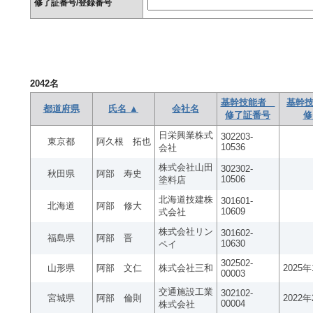
修了証番号/登録番号
2042
名
基幹技能者
基幹技
都道府県
氏名 ▲
会社名
修了証番号
修
日栄興業株式
302203-
東京都
阿久根 拓也
10536
会社
株式会社山田
302302-
秋田県
阿部 寿史
10506
塗料店
北海道技建株
301601-
北海道
阿部 修大
10609
式会社
株式会社リン
301602-
福島県
阿部 晋
10630
ペイ
302502-
山形県
阿部 文仁
株式会社三和
2025
00003
交通施設工業
302102-
宮城県
阿部 倫則
2022
00004
株式会社