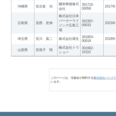
國幸興發株式
301710-
沖縄県
安次富 功
2017
00058
会社
株式会社日本
パーカーライ
302307-
広島県
安西 宏伸
2023
00033
ジング広島工
場
301803-
埼玉県
安川 真二
株式会社環生
2018
00018
株式会社トウ
301902-
山形県
安孫子 翔
10110
ショー
このページは、当協会が契約する
株式会社パイプ
います。