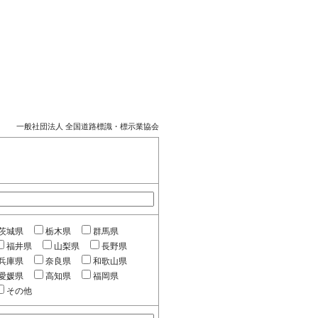
一般社団法人 全国道路標識・標示業協会
茨城県
栃木県
群馬県
福井県
山梨県
長野県
兵庫県
奈良県
和歌山県
愛媛県
高知県
福岡県
その他