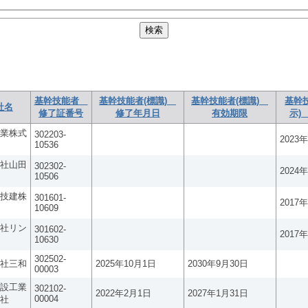
基幹技能者
基幹技能者(標識)
基幹技能者(標識)
基幹
社名
修了証番号
修了年月日
有効期限
示)
業株式
302203-
2023
10536
社山田
302302-
2024
10506
技建株
301601-
2017
10609
社リン
301602-
2017
10630
302502-
社三和
2025年10月1日
2030年9月30日
00003
設工業
302102-
2022年2月1日
2027年1月31日
00004
社