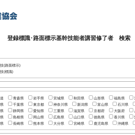
登録標識･路面標示基幹技能者講習修了者 検索
技(路面標示)
技(標識)
道
青森県
岩手県
宮城県
秋田県
山形県
福島県
県
千葉県
東京都
神奈川県
新潟県
富山県
石川県
県
静岡県
愛知県
三重県
滋賀県
京都府
大阪府
県
島根県
岡山県
広島県
山口県
徳島県
香川県
県
長崎県
熊本県
大分県
宮崎県
鹿児島県
沖縄県