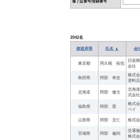
修了証番号/登録番号
2042
名
都道府県
氏名 ▲
会
日栄興
東京都
阿久根 拓也
会社
株式会
秋田県
阿部 寿史
塗料店
北海道
北海道
阿部 修大
式会社
株式会
福島県
阿部 晋
ペイ
山形県
阿部 文仁
株式会
交通施
宮城県
阿部 倫則
株式会