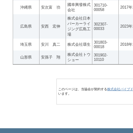
國幸興發株式
301710-
沖縄県
安次富 功
2017
00058
会社
株式会社日本
パーカーライ
302307-
広島県
安西 宏伸
2023
00033
ジング広島工
場
301803-
埼玉県
安川 真二
株式会社環生
2018
00018
株式会社トウ
301902-
山形県
安孫子 翔
10110
ショー
このページは、当協会が契約する
株式会社パイプ
います。