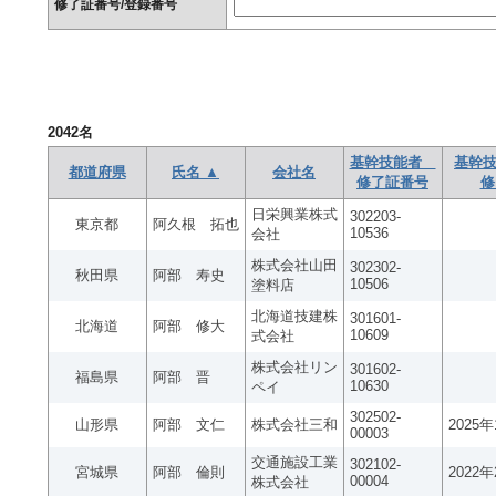
修了証番号/登録番号
2042
名
基幹技能者
基幹技
都道府県
氏名 ▲
会社名
修了証番号
修
日栄興業株式
302203-
東京都
阿久根 拓也
10536
会社
株式会社山田
302302-
秋田県
阿部 寿史
10506
塗料店
北海道技建株
301601-
北海道
阿部 修大
10609
式会社
株式会社リン
301602-
福島県
阿部 晋
10630
ペイ
302502-
山形県
阿部 文仁
株式会社三和
2025
00003
交通施設工業
302102-
宮城県
阿部 倫則
2022
00004
株式会社