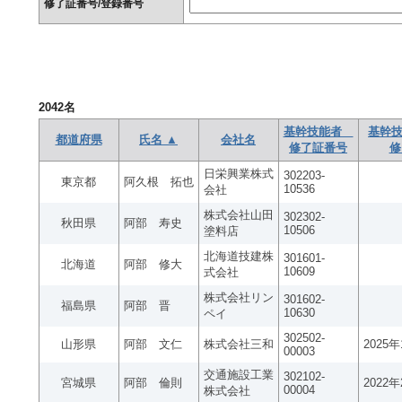
修了証番号/登録番号
2042
名
基幹技能者
基幹技
都道府県
氏名 ▲
会社名
修了証番号
修
日栄興業株式
302203-
東京都
阿久根 拓也
10536
会社
株式会社山田
302302-
秋田県
阿部 寿史
10506
塗料店
北海道技建株
301601-
北海道
阿部 修大
10609
式会社
株式会社リン
301602-
福島県
阿部 晋
10630
ペイ
302502-
山形県
阿部 文仁
株式会社三和
2025
00003
交通施設工業
302102-
宮城県
阿部 倫則
2022
00004
株式会社