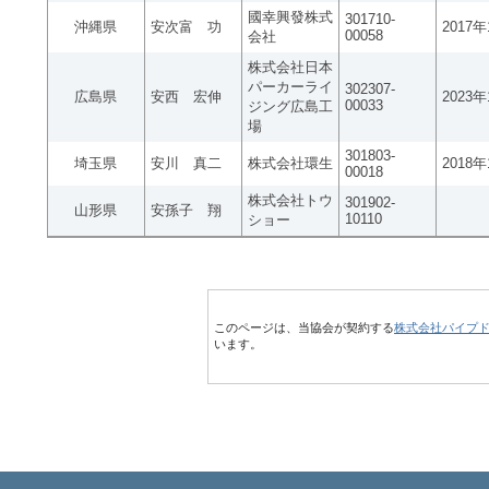
國幸興發株式
301710-
沖縄県
安次富 功
2017
00058
会社
株式会社日本
パーカーライ
302307-
広島県
安西 宏伸
2023
00033
ジング広島工
場
301803-
埼玉県
安川 真二
株式会社環生
2018
00018
株式会社トウ
301902-
山形県
安孫子 翔
10110
ショー
このページは、当協会が契約する
株式会社パイプ
います。