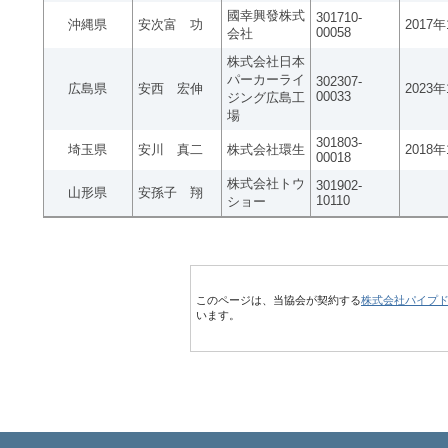
國幸興發株式
301710-
沖縄県
安次富 功
2017
00058
会社
株式会社日本
パーカーライ
302307-
広島県
安西 宏伸
2023
00033
ジング広島工
場
301803-
埼玉県
安川 真二
株式会社環生
2018
00018
株式会社トウ
301902-
山形県
安孫子 翔
10110
ショー
このページは、当協会が契約する
株式会社パイプ
います。