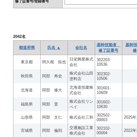
修了証番号/登録番号
2042
名
基幹技能者
基幹技
都道府県
氏名 ▲
会社名
修了証番号
修
日栄興業株式
302203-
東京都
阿久根 拓也
10536
会社
株式会社山田
302302-
秋田県
阿部 寿史
10506
塗料店
北海道技建株
301601-
北海道
阿部 修大
10609
式会社
株式会社リン
301602-
福島県
阿部 晋
10630
ペイ
302502-
山形県
阿部 文仁
株式会社三和
2025
00003
交通施設工業
302102-
宮城県
阿部 倫則
2022
00004
株式会社