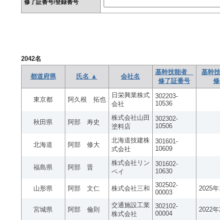
修了証番号/登録番号
2042
名
基幹技能者
基幹技
都道府県
氏名 ▲
会社名
修了証番号
修
日栄興業株式
302203-
東京都
阿久根 拓也
10536
会社
株式会社山田
302302-
秋田県
阿部 寿史
10506
塗料店
北海道技建株
301601-
北海道
阿部 修大
10609
式会社
株式会社リン
301602-
福島県
阿部 晋
10630
ペイ
302502-
山形県
阿部 文仁
株式会社三和
2025
00003
交通施設工業
302102-
宮城県
阿部 倫則
2022
00004
株式会社