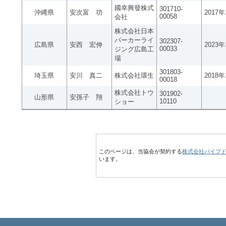
國幸興發株式
301710-
沖縄県
安次富 功
2017
00058
会社
株式会社日本
パーカーライ
302307-
広島県
安西 宏伸
2023
00033
ジング広島工
場
301803-
埼玉県
安川 真二
株式会社環生
2018
00018
株式会社トウ
301902-
山形県
安孫子 翔
10110
ショー
このページは、当協会が契約する
株式会社パイプ
います。