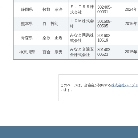
Ｅ．ＴＳＳ株
302405-
静岡県
牧野 孝浩
2024
00031
式会社
ＩＣＭ株式会
301509-
熊本県
谷 哲朗
2016
00595
社
みなと興業株
301602-
青森県
桑原 正規
10619
式会社
みなと交通安
301403-
神奈川県
百合 康男
2015
00523
全株式会社
このページは、当協会が契約する
株式会社パイプ
います。