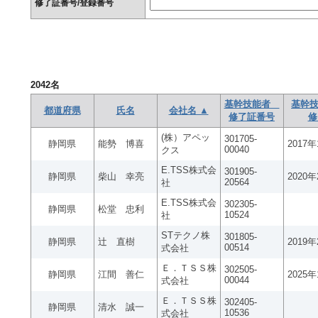
修了証番号/登録番号
2042
名
基幹技能者
基幹技
都道府県
氏名
会社名 ▲
修了証番号
修
(株）アペッ
301705-
静岡県
能勢 博喜
2017
00040
クス
E.TSS株式会
301905-
静岡県
柴山 幸亮
2020
20564
社
E.TSS株式会
302305-
静岡県
松堂 忠利
10524
社
STテクノ株
301805-
静岡県
辻 直樹
2019
00514
式会社
Ｅ．ＴＳＳ株
302505-
静岡県
江間 善仁
2025
00044
式会社
Ｅ．ＴＳＳ株
302405-
静岡県
清水 誠一
10536
式会社